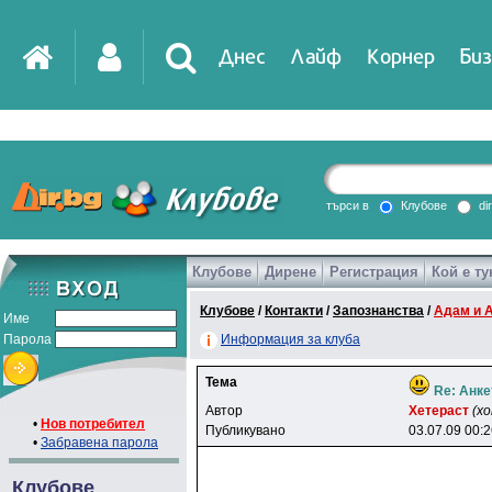
Днес
Лайф
Корнер
Биз
IT
DirTV
Impressio
търси в
Клубове
di
Клубове
Дирене
Регистрация
Кой е ту
Games
Клубове
/
Контакти
/
Запознанства
/
Адам и 
Име
Парола
Информация за клуба
Тема
Re: Анке
Автор
Xeтepacт
(х
•
Нов потребител
Публикувано
03.07.09 00:
•
Забравена парола
Клубове