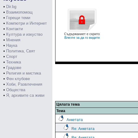
•
Dir.bg
•
Взаимопомощ
•
Горещи теми
•
Компютри и Интернет
•
Контакти
•
Култура и изкуство
Съдържаниет е скрито
Влезте за да го видите
•
Мнения
•
Наука
•
Политика, Свят
•
Спорт
•
Техника
•
Градове
•
Религия и мистика
•
Фен клубове
•
Хоби, Развлечения
•
Общества
•
Я, архивите са живи
Цялата тема
Тема
Анкетата
Re: Анкетата
Re: Анкетата