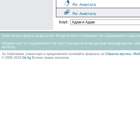
Re: Анкетата
Re: Анкетата
Клуб :
Clubs.dir.bg е форум за дискусии. Dir.bg не носи отговорност за съдържанието и дос
Никаква част от съдържанието на тази страница не може да бъде репродуцирана, запи
на Dir.bg
За Забележки, коментари и предложения ползвайте формата за
Обратна връзка
|
Моб
© 2006-2026
Dir.bg
Всички права запазени.