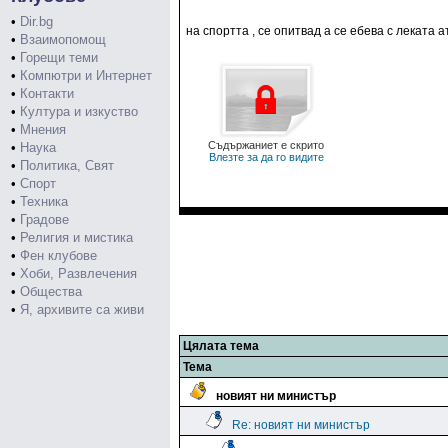
•
Dir.bg
на спортта , се опитвад а се ебева с леката 
•
Взаимопомощ
•
Горещи теми
•
Компютри и Интернет
•
Контакти
•
Култура и изкуство
•
Мнения
Съдържаниет е скрито
•
Наука
Влезте за да го видите
•
Политика, Свят
•
Спорт
•
Техника
•
Градове
•
Религия и мистика
•
Фен клубове
•
Хоби, Развлечения
•
Общества
•
Я, архивите са живи
Цялата тема
Тема
новият ни министър
Re: новият ни министър