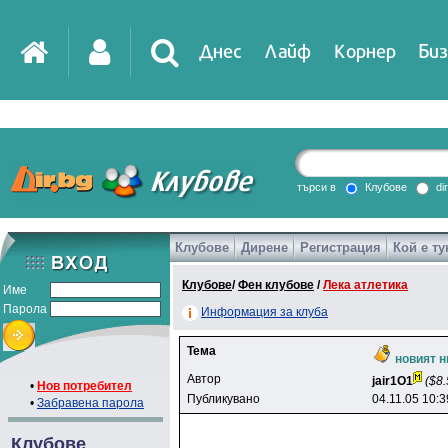
Днес
Лайф
Корнер
Биз
IT
DirTV
Impressio
търси в
Клубове
di
Клубове
Дирене
Регистрация
Кой е ту
Games
Клубове
/
Фен клубове
/
Лека атлетика
Име
Парола
Информация за клуба
Тема
новият 
Автор
jair1O1
($8.
•
Нов потребител
Публикувано
04.11.05 10:3
•
Забравена парола
Клубове