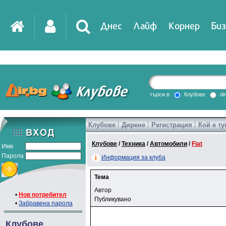
Днес
Лайф
Корнер
Биз
търси в
Клубове
di
Клубове
Дирене
Регистрация
Кой е ту
Клубове
/
Техника
/
Автомобили
/
Fiat
Име
Парола
Информация за клуба
Тема
Автор
•
Нов потребител
Публикувано
•
Забравена парола
Клубове