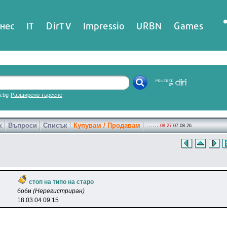
нес
IT
DirTV
Impressio
URBN
Games
ri.bg
Разширено търсене
к
Въпроси
Списък
Купувам / Продавам
08:27
07.08.26
стоп на типо на старо
бoби
(Нерегистриран)
18.03.04 09:15