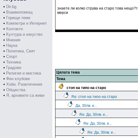
•
Dir.bg
знаете ли колко струва на старо това нещо?ти
•
Взаимопомощ
мерси
•
Горещи теми
•
Компютри и Интернет
•
Контакти
•
Култура и изкуство
•
Мнения
•
Наука
•
Политика, Свят
•
Спорт
•
Техника
•
Градове
Цялата тема
•
Религия и мистика
•
Фен клубове
Тема
•
Хоби, Развлечения
стоп на типо на старо
•
Общества
•
Я, архивите са живи
Re: стоп на типо на старо
Да, 30лв. е...
Re: Да, 30лв. е...
Re: Да, 30лв. е...
Re: Да, 30лв. е...