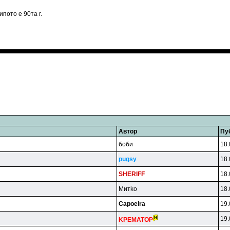
пото е 90та г.
Автор
Пу
бoби
18.
pugsy
18.
SHERlFF
18.
Mитko
18.
Capoeira
19.
19.
KPEMATOP