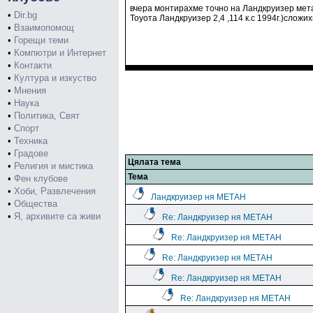
вчера монтирахме точно на Ландкруизер мета
•
Dir.bg
Тоуота Ландкруизер 2,4 ,114 к.с 1994г.)слож
•
Взаимопомощ
•
Горещи теми
•
Компютри и Интернет
•
Контакти
•
Култура и изкуство
•
Мнения
•
Наука
•
Политика, Свят
•
Спорт
•
Техника
•
Градове
Цялата тема
•
Религия и мистика
Тема
•
Фен клубове
•
Хоби, Развлечения
Ландкруизер ня МЕТАН
•
Общества
•
Я, архивите са живи
Re: Ландкруизер ня МЕТАН
Re: Ландкруизер ня МЕТАН
Re: Ландкруизер ня МЕТАН
Re: Ландкруизер ня МЕТАН
Re: Ландкруизер ня МЕТАН