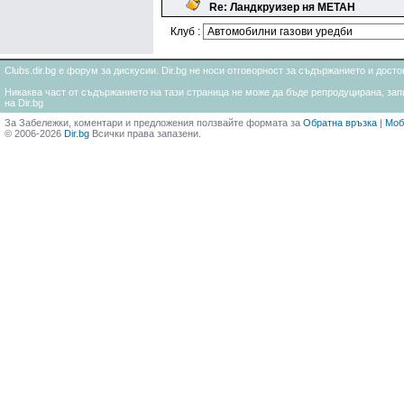
Re: Ландкруизер ня МЕТАН
Клуб :
Clubs.dir.bg е форум за дискусии. Dir.bg не носи отговорност за съдържанието и дос
Никаква част от съдържанието на тази страница не може да бъде репродуцирана, запи
на Dir.bg
За Забележки, коментари и предложения ползвайте формата за
Обратна връзка
|
Моб
© 2006-2026
Dir.bg
Всички права запазени.