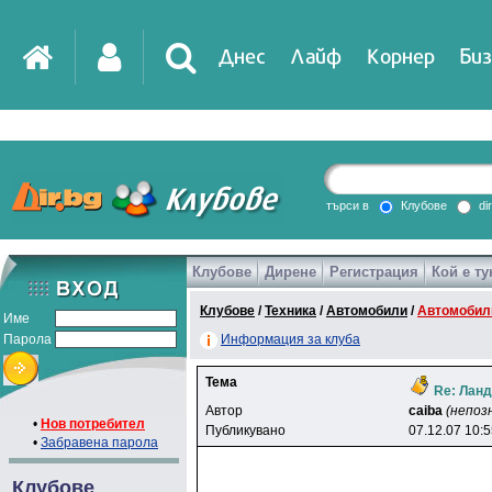
Днес
Лайф
Корнер
Биз
IT
DirTV
Impressio
търси в
Клубове
di
Клубове
Дирене
Регистрация
Кой е ту
Games
Клубове
/
Техника
/
Автомобили
/
Автомобилн
Име
Парола
Информация за клуба
Тема
Re: Лан
Автор
caiba
(непоз
•
Нов потребител
Публикувано
07.12.07 10:
•
Забравена парола
Клубове