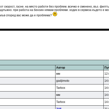
 от скорост, гасне. на място работи без проблем. всичко е сменено, въз. филтъ
лъжно. при работа на бензин нямам проблеми. ходих в сервиза където е мон
акъв според вас може да е проблема?
Автор
Пу
мм
12.
gadjimoto
14.
Tarbox
14.
мм
14.
Tarbox
14.