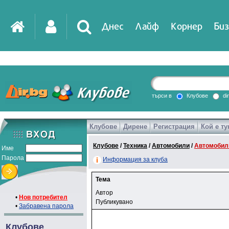
Днес
Лайф
Корнер
Биз
търси в
Клубове
di
Клубове
Дирене
Регистрация
Кой е ту
Клубове
/
Техника
/
Автомобили
/
Автомобилн
Име
Парола
Информация за клуба
Тема
Автор
•
Нов потребител
Публикувано
•
Забравена парола
Клубове