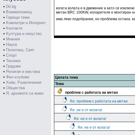
•
Dir.bg
когата колата е в движение и като се изключи
•
Взаимопомощ
метан BRC 100KW, изпарителя е монтиран над
•
Горещи теми
има леко подобрание, но проблема остана. к
•
Компютри и Интернет
•
Контакти
•
Култура и изкуство
•
Мнения
•
Наука
•
Политика, Свят
•
Спорт
•
Техника
•
Градове
•
Религия и мистика
•
Фен клубове
Цялата тема
•
Хоби, Развлечения
Тема
•
Общества
проблем с работата на метан
•
Я, архивите са живи
Re: проблем с работата на метан
Re: не е от колата!
Re: не е от колата!
Re: не е от колата!