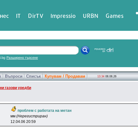
нес
IT
DirTV
Impressio
URBN
Games
ri.bg
Разширено търсене
к
Въпроси
Списък
Купувам / Продавам
13:34
08.08.26
и газови уредби
проблем с работата на метан
мм
(Нерегистриран)
12.04.06 20:59