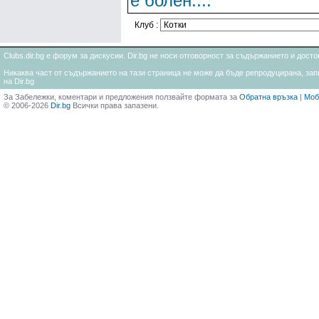
е болен....
Клуб :
Clubs.dir.bg е форум за дискусии. Dir.bg не носи отговорност за съдържанието и дос
Никаква част от съдържанието на тази страница не може да бъде репродуцирана, запи
на Dir.bg
За Забележки, коментари и предложения ползвайте формата за
Обратна връзка
|
Моб
© 2006-2026
Dir.bg
Всички права запазени.