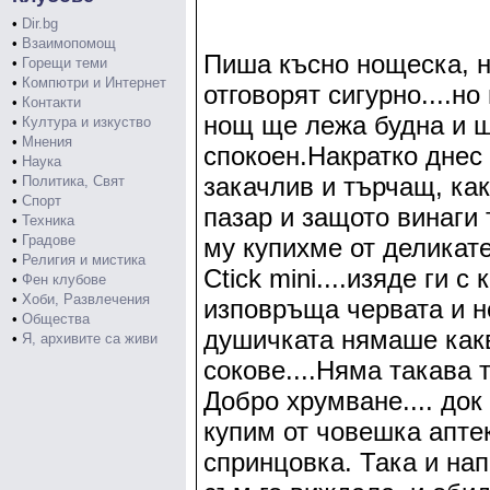
•
Dir.bg
•
Взаимопомощ
Пиша късно нощеска, н
•
Горещи теми
•
Компютри и Интернет
отговорят сигурно....но
•
Контакти
нощ ще лежа будна и щ
•
Култура и изкуство
•
Мнения
спокоен.Накратко днес
•
Наука
закачлив и търчащ, ка
•
Политика, Свят
•
Спорт
пазар и защото винаги 
•
Техника
•
Градове
му купихме от деликатес
•
Религия и мистика
Ctick mini....изяде ги 
•
Фен клубове
•
Хоби, Развлечения
изповръща червата и н
•
Общества
душичката нямаше как
•
Я, архивите са живи
сокове....Няма такава 
Добро хрумване.... до
купим от човешка аптек
спринцовка. Така и на