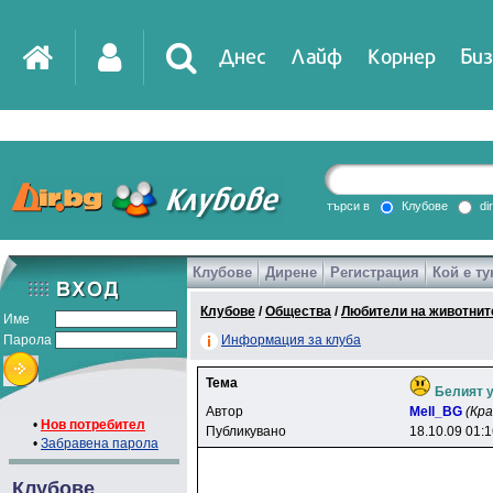
Днес
Лайф
Корнер
Биз
IT
DirTV
Impressio
търси в
Клубове
di
Клубове
Дирене
Регистрация
Кой е ту
Games
Клубове
/
Общества
/
Любители на животнит
Име
Парола
Информация за клуба
Тема
Белият у
Автор
Mell_BG
(Кр
•
Нов потребител
Публикувано
18.10.09 01:
•
Забравена парола
Клубове