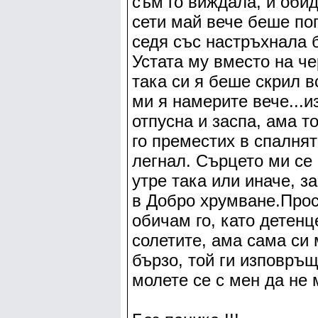
съм го виждала, и оби
сети май вече беше по
седя със настръхнала б
Устата му вместо на ч
така си я беше скрил в
ми я намерите вече...
отпусна и заспа, ама т
го преместих в спалнят
легнал. Сърцето ми се 
утре така или иначе, 
в Добро хрумване.Прост
обичам го, като детенц
солетите, ама сама си
бързо, той ги изповръщ
молете се с мен да не 