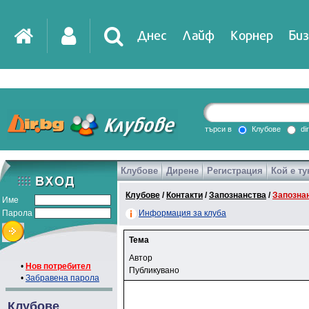
Днес
Лайф
Корнер
Биз
търси в
Клубове
di
Клубове
Дирене
Регистрация
Кой е ту
Клубове
/
Контакти
/
Запознанства
/
Запозна
Име
Парола
Информация за клуба
Тема
Автор
•
Нов потребител
Публикувано
•
Забравена парола
Клубове