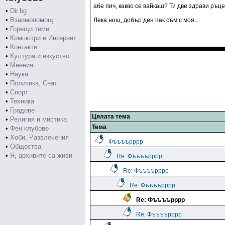
абе пич, какво се вайкаш? Ти две здрави ръц
•
Dir.bg
•
Взаимопомощ
Лека нощ, добър ден пак съм с моя...
•
Горещи теми
•
Компютри и Интернет
•
Контакти
•
Култура и изкуство
•
Мнения
•
Наука
•
Политика, Свят
•
Спорт
•
Техника
•
Градове
Цялата тема
•
Религия и мистика
Тема
•
Фен клубове
•
Хоби, Развлечения
Фъъъърррр
•
Общества
•
Я, архивите са живи
Re: Фъъъърррр
Re: Фъъъърррр
Re: Фъъъърррр
Re: Фъъъърррр
Re: Фъъъърррр