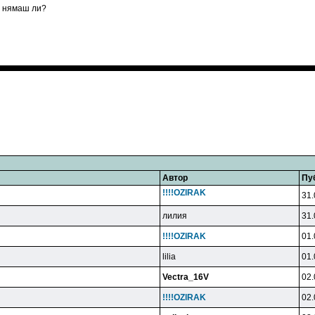
е нямаш ли?
Автор
Пу
!!!!OZlRAK
31.
лилия
31.
!!!!OZlRAK
01.
lilia
01.
Vectra_16V
02.
!!!!OZlRAK
02.