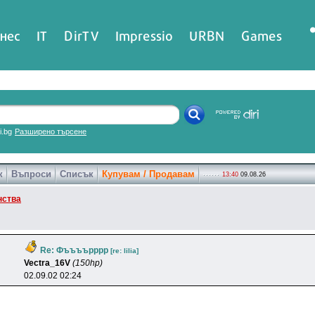
нес
IT
DirTV
Impressio
URBN
Games
ri.bg
Разширено търсене
к
Въпроси
Списък
Купувам / Продавам
13:40
09.08.26
нства
Re: Фъъъърррр
[re: lilia]
Vectra_16V
(150hp)
02.09.02 02:24