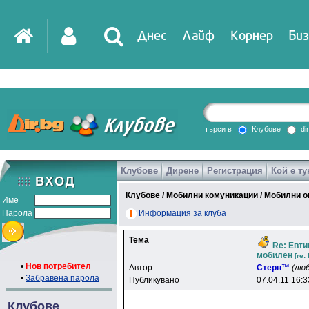
Днес
Лайф
Корнер
Биз
IT
DirTV
Impressio
търси в
Клубове
di
Клубове
Дирене
Регистрация
Кой е ту
Games
Клубове
/
Мобилни комуникации
/
Мобилни о
Име
Парола
Информация за клуба
Тема
Re: Евти
мобилен
[re:
•
Нов потребител
Автор
Cтepн™
(лю
•
Забравена парола
Публикувано
07.04.11 16:3
Клубове