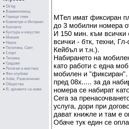
•
Dir.bg
•
Взаимопомощ
МТел имат фиксиран пл
•
Горещи теми
•
Компютри и Интернет
до 3 мобилни номера о
•
Контакти
И 150 мин. към всички
•
Култура и изкуство
•
Мнения
всички - бтк, техни, Г
•
Наука
•
Политика, Свят
Кейбъл и т.н.).
•
Спорт
Набирането на мобилен
•
Техника
•
Градове
като работи с една мо
•
Религия и мистика
мобилен и "фиксиран".
•
Фен клубове
•
Хоби, Развлечения
пред 08х..... за да наб
•
Общества
номера се набират като 
•
Я, архивите са живи
Сега за пренасочването
услуга, дори при догов
дават книжле и там е о
Обаче тук един се опла