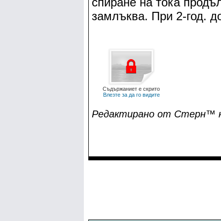
спиране на тока продъ
замлъква. При 2-год. д
Съдържаниет е скрито
Влезте за да го видите
Редактирано от Cтepн™ на