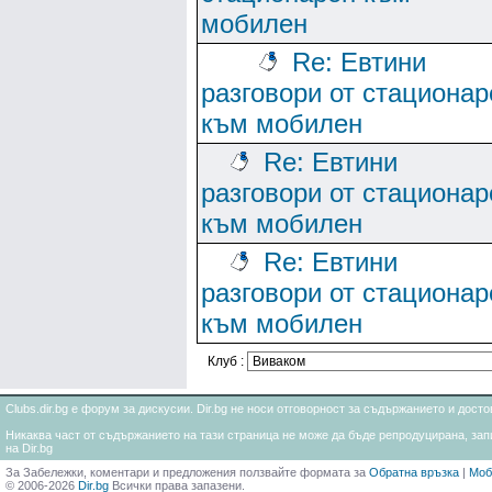
мобилен
Re: Евтини
разговори от стационар
към мобилен
Re: Евтини
разговори от стационар
към мобилен
Re: Евтини
разговори от стационар
към мобилен
Клуб :
Clubs.dir.bg е форум за дискусии. Dir.bg не носи отговорност за съдържанието и дос
Никаква част от съдържанието на тази страница не може да бъде репродуцирана, запи
на Dir.bg
За Забележки, коментари и предложения ползвайте формата за
Обратна връзка
|
Моб
© 2006-2026
Dir.bg
Всички права запазени.