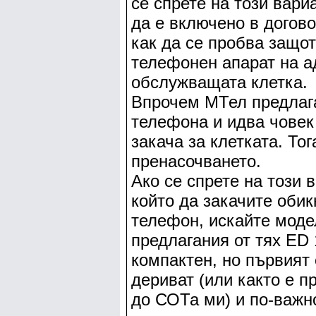
се спрете на този вари
да е включено в догово
как да се пробва защо
телефонен апарат на а
обслужващата клетка.
Впрочем МТел предлага
телефона и идва човек 
закача за клетката. То
пренасочването.
Ако се спрете на този 
който да закачите обик
телефон, искайте моде
предлагания от тях ED 
компактен, но първият 
дериват (или както е п
до СОТа ми) и по-важно