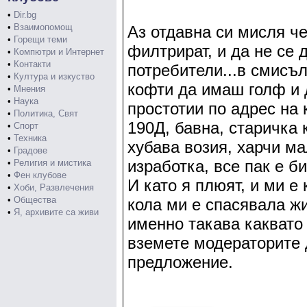
•
Dir.bg
•
Взаимопомощ
Аз отдавна си мисля ч
•
Горещи теми
филтрират, и да не се 
•
Компютри и Интернет
•
Контакти
потребители...в смисъл
•
Култура и изкуство
кофти да имаш голф и 
•
Мнения
•
Наука
простотии по адрес на к
•
Политика, Свят
190Д, бавна, старичка 
•
Спорт
•
Техника
хубава возия, харчи ма
•
Градове
изработка, все пак е 
•
Религия и мистика
•
Фен клубове
И като я плюят, и ми е
•
Хоби, Развлечения
•
Общества
кола ми е спасявала жи
•
Я, архивите са живи
именно такава каквато е
вземете модераторите 
предложение.