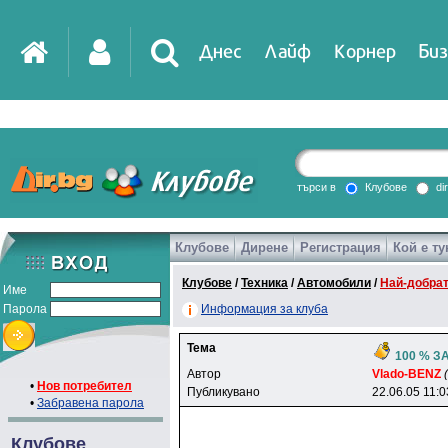
Днес
Лайф
Корнер
Биз
IT
DirTV
Impressio
търси в
Клубове
di
Клубове
Дирене
Регистрация
Кой е ту
Games
Клубове
/
Техника
/
Автомобили
/
Най-добрат
Име
Парола
Информация за клуба
Тема
100 % ЗА
Автор
Vlado-BENZ
•
Нов потребител
Публикувано
22.06.05 11:0
•
Забравена парола
Клубове