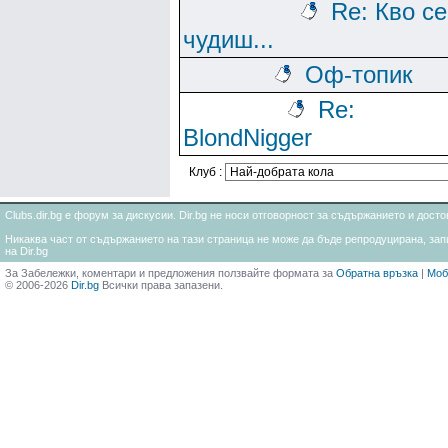
Re: Кво се
чудиш...
Оф-топик
Re:
BlondNigger
Клуб :
Clubs.dir.bg е форум за дискусии. Dir.bg не носи отговорност за съдържанието и дос
Никаква част от съдържанието на тази страница не може да бъде репродуцирана, запи
на Dir.bg
За Забележки, коментари и предложения ползвайте формата за
Обратна връзка
|
Моб
© 2006-2026
Dir.bg
Всички права запазени.