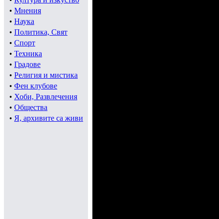
•
Мнения
- Войводо. Ке стан
•
Наука
•
Политика, Свят
дупце.
•
Спорт
•
Техника
•
Градове
Отговорът:
•
Религия и мистика
•
Фен клубове
•
Хоби, Развлечения
•
Общества
- Паре нема. Дейс
•
Я, архивите са живи
Та така и с теб. И
ама проблема при 
винаги имаш достъ
винаги той има до