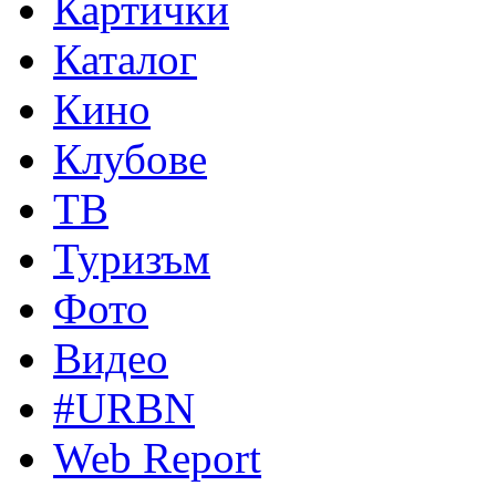
Картички
Каталог
Кино
Клубове
ТВ
Туризъм
Фото
Видео
#URBN
Web Report