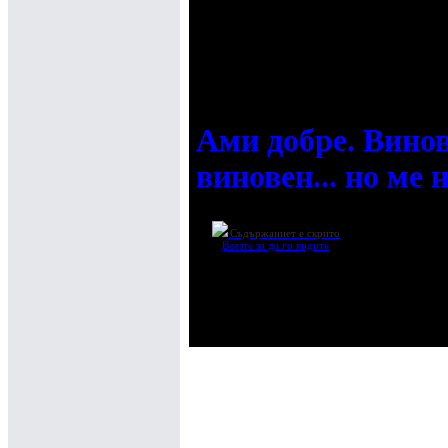
дискретен. А с тая
дискретността отс
Ами добре. Винов
виновен... но ме 
Съдържаниет е скрито
Влезте за да го видите