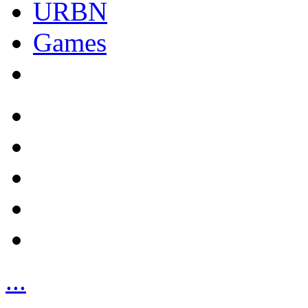
URBN
Games
...