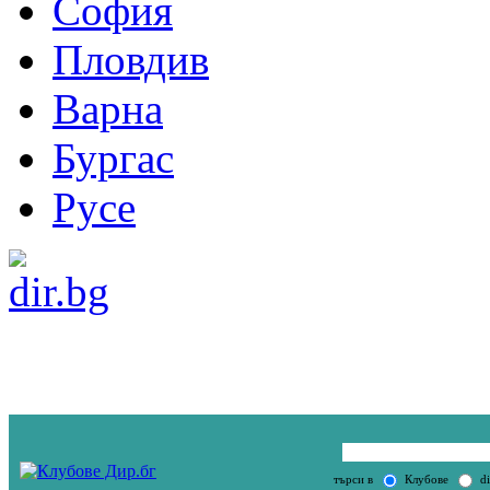
София
Пловдив
Варна
Бургас
Русе
търси в
Клубове
di