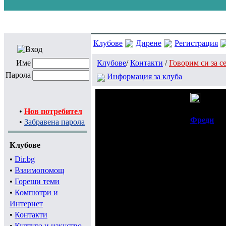
Клубове
Дирене
Регистрация
Име
Клубове
/
Контакти
/
Говорим си за с
Парола
Информация за клуба
Тема
Re: Тъ
изпит в 
•
Нов потребител
Автор
Фpeди
(б
•
Забравена парола
Публикувано
12.06.13 1
Клубове
•
Dir.bg
•
Взаимопомощ
•
Горещи теми
Писмо на активис
•
Компютри и
Интернет
задача, до войвода
•
Контакти
•
Култура и изкуство