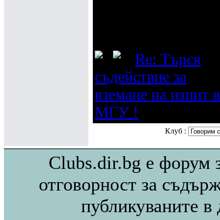
съдействие за
вземане на изпит
МГУ !
Re: Търся
съдействие за
вземане на изпит в
МГУ !
Клуб :
Clubs.dir.bg е форум 
отговорност за съдърж
публикуваните в 