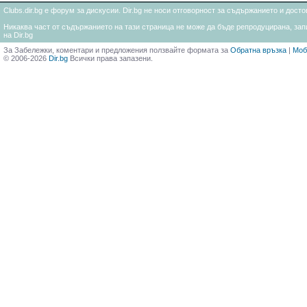
Clubs.dir.bg е форум за дискусии. Dir.bg не носи отговорност за съдържанието и дос
Никаква част от съдържанието на тази страница не може да бъде репродуцирана, запи
на Dir.bg
За Забележки, коментари и предложения ползвайте формата за
Обратна връзка
|
Моб
© 2006-2026
Dir.bg
Всички права запазени.