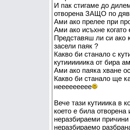
И пак стигаме до дилем
отворена ЗАЩО по дяв
Ами ако прелее при пр
Ами ако исъхне когато 
Представяш ли си ако к
засели паяк ?
Какво би станало с кут
кутиииииика от бира ам
Ами ако паяка хване ос
Какво би станало ще к
неееееееее
Вече тази кутииика в к
което е била отворена 
неразбираеми причини 
неразбираемо разбрана