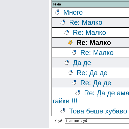
Тема
Много
Re: Малко
Re: Малко
Re: Малко
Re: Малко
Да де
Re: Да де
Re: Да де
Re: Да де ам
гайки !!!
Това беше хубаво
Клуб :