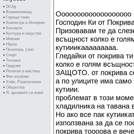
•
Dir.bg
•
Взаимопомощ
Ooooooooooooooooooo
•
Горещи теми
Господин Ки от Покрива
•
Компютри и Интернет
•
Контакти
Призовавам те да слез
•
Култура и изкуство
всъщност колко е голя
•
Мнения
•
Наука
кутииикааааааааа.
•
Политика, Свят
Гледайки от покрива т
•
Спорт
•
Техника
колко е голям всъщнос
•
Градове
ЗАЩОТО. от покрива се
•
Религия и мистика
•
Фен клубове
а по улиците има само 
•
Хоби, Развлечения
•
Общества
кутиии.
•
Я, архивите са живи
проблемат в този моме
хладилника на тавана в
Но ако все пак кутиика
използвана за да се по
покрива тоооова е вече