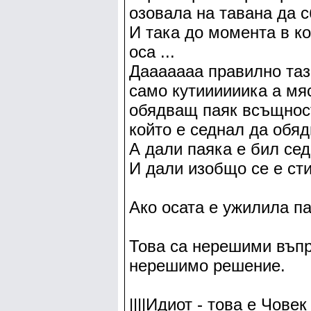
озовала на тавана да сб
И така до момента в ко
оса ...
Дааааааа правилно таз
само кутиииииика а мя
обядващ паяк всъщност
който е седнал да обяд
А дали паяка е бил сед
И дали изобщо се е сти
Ако осата е ужилила паяка.
Това са нерешими въпр
нерешимо решение.
||||Идиот - това е Чове