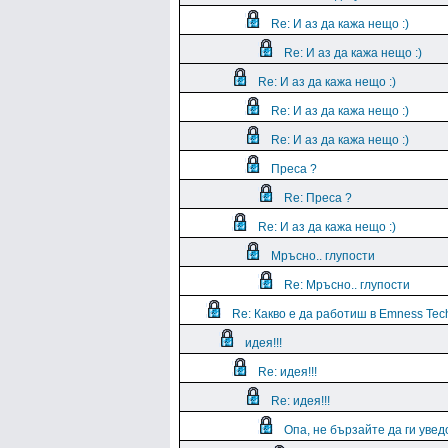
Re: И аз да кажа нещо :)
Re: И аз да кажа нещо :)
Re: И аз да кажа нещо :)
Re: И аз да кажа нещо :)
Re: И аз да кажа нещо :)
Преса ?
Re: Преса ?
Re: И аз да кажа нещо :)
Мръсно.. глупости
Re: Мръсно.. глупости
Re: Какво е да работиш в Emness Tec
идея!!!
Re: идея!!!
Re: идея!!!
Опа, не бързайте да ги уве