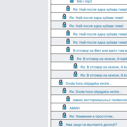
foto i mp3
Re: Най-после една хубава тема!
Re: Най-после една хубава тема!
Re: Най-после една хубава тема!
Re: Най-после една хубава тема!
Re: Най-после една хубава тема!
В отговор на Фют или както там 
Re: В отговор на xexexe, ili ka
Re: В отговор на xexexe, ili 
Re: В отговор на xexexe, ili 
Dosta hora izbjagaha veche...
Re: Dosta hora izbjagaha veche...
емнес инттернешънъл тех/кнолог
АМИН
Re: Унижения и простотии...
Ама защо си мълчахте досега!?