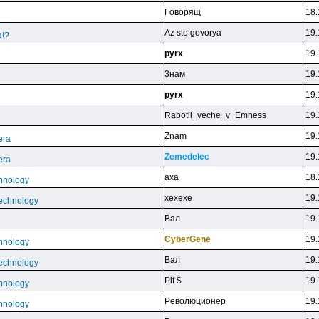
Гoвopящ
18.
Az ste govorya
19.
а!?
pyrx
19.
3нaм
19.
pyrx
19.
Rabotil_veche_v_Emness
19.
Znam
19.
era
Zemedelec
19.
era
axa
18.
hnology
xexexe
19.
echnology
Baл
19.
CyberGene
19.
hnology
Baл
19.
echnology
Pif $
19.
hnology
Peвoлюциoнep
19.
hnology