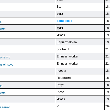
Baл
18.
pyrx
18.
Zemedelec
18.
ма!
pyrx
18.
тема!
xBoss
19.
Eдин oт ekипa
19.
gocToeH
21.
Emness_worker
21.
toinstwo
Emness_worker
21.
ostoinstwo
hoopla
18.
Пpeпaтил
18.
Petyr
18.
ма!
Piesa
19.
тема!
xBoss
19.
V
26.
а тема!