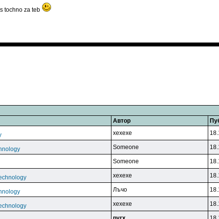
s tochno za teb
Автор
Пу
xexexe
18.
y
Someone
18.
hnology
Someone
18.
xexexe
18.
echnology
Лъчo
18.
hnology
xexexe
18.
echnology
pyrx
18.