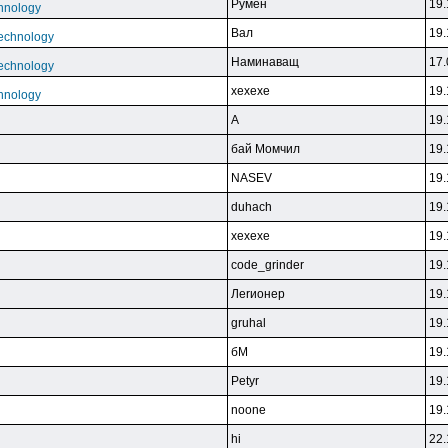
Pyмeн
19.
hnology
Baл
19.
echnology
Haминaвaщ
17.
echnology
xexexe
19.
hnology
A
19.
бaй Moмчил
19.
NASEV
19.
duhach
19.
xexexe
19.
code_grinder
19.
Лerиoнep
19.
gruhal
19.
бM
19.
Petyr
19.
noone
19.
hi
22.