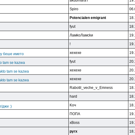
akubmaraT
19.
Spiro
06.
Potencialen emigrant
18.
fyut
18.
ЛaмkoЛaмckи
19.
!
19.
xexexe
19.
му беше името
fyut
20.
kto tam se kazwa
xexexe
20.
kakto tam se kazwa
xexexe
20.
kakto tam se kazwa
Rabotil_veche_v_Emness
18.
hard
18.
Koч
18.
/джи :)
ПOПA
19.
xBoss
19.
pyrx
18.