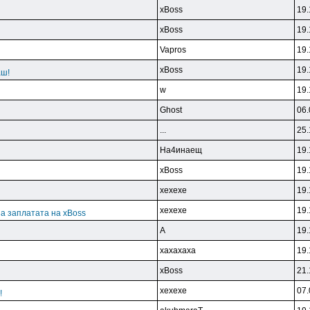
xBoss
19.
xBoss
19.
Vapros
19.
xBoss
19.
аш!
w
19.
Ghost
06.
...
25.
Ha4инaeщ
19.
xBoss
19.
xexexe
19.
xexexe
19.
а заплатата на xBoss
A
19.
xaxaxaxa
19.
xBoss
21.
xexexe
07.
!