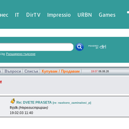
нес
IT
DirTV
Impressio
URBN
Games
ri.bg
Разширено търсене
к
Въпроси
Списък
Купувам / Продавам
19:07
06.08.26
и
Re: DVETE PRASETA
[re: naskoro_zaminalosi_p]
fhjsfk
(Нерегистриран)
19.02.03 11:40