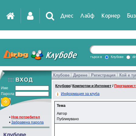
Днес
Лайф
Корнер
Биз
търси в
Клубове
di
Клубове
Дирене
Регистрация
Кой е ту
Клубове
/
Компютри и Интернет
/
Програмист
Име
Парола
Информация за клуба
Тема
Автор
•
Нов потребител
Публикувано
•
Забравена парола
Клубове