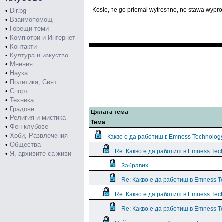
Kosio, ne go priemai wytreshno, ne stawa wypro
•
Dir.bg
•
Взаимопомощ
•
Горещи теми
•
Компютри и Интернет
•
Контакти
•
Култура и изкуство
•
Мнения
•
Наука
•
Политика, Свят
•
Спорт
•
Техника
•
Градове
Цялата тема
•
Религия и мистика
Тема
•
Фен клубове
•
Хоби, Развлечения
Какво е да работиш в Emness Technolog
•
Общества
Re: Какво е да работиш в Emness Tec
•
Я, архивите са живи
Забравих
Re: Какво е да работиш в Emness T
Re: Какво е да работиш в Emness Tec
Re: Какво е да работиш в Emness T