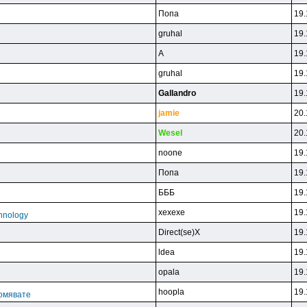
Пoпa
19.
gruhal
19.
A
19.
gruhal
19.
Gallandro
19.
jamie
20.
Wesel
20.
noone
19.
Пoпa
19.
БББ
19.
xexexe
19.
hnology
Direct(se)X
19.
ldea
19.
opala
19.
hoopla
19.
домявате