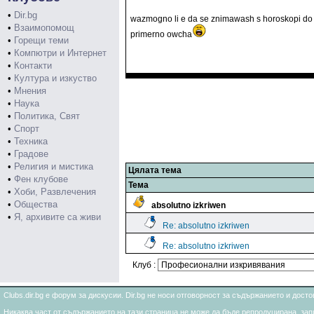
•
Dir.bg
wazmogno li e da se znimawash s horoskopi do t
•
Взаимопомощ
primerno owcha
•
Горещи теми
•
Компютри и Интернет
•
Контакти
•
Култура и изкуство
•
Мнения
•
Наука
•
Политика, Свят
•
Спорт
•
Техника
•
Градове
•
Религия и мистика
Цялата тема
•
Фен клубове
Тема
•
Хоби, Развлечения
•
Общества
absolutno izkriwen
•
Я, архивите са живи
Re: absolutno izkriwen
Re: absolutno izkriwen
Клуб :
Clubs.dir.bg е форум за дискусии. Dir.bg не носи отговорност за съдържанието и дос
Никаква част от съдържанието на тази страница не може да бъде репродуцирана, запи