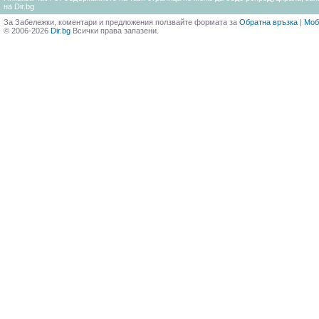
на Dir.bg
За Забележки, коментари и предложения ползвайте формата за
Обратна връзка
|
Моб
© 2006-2026
Dir.bg
Всички права запазени.