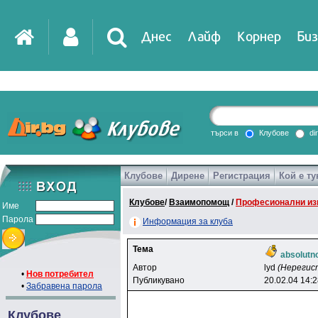
Днес
Лайф
Корнер
Биз
IT
DirTV
Impressio
търси в
Клубове
di
Клубове
Дирене
Регистрация
Кой е ту
Games
Клубове
/
Взаимопомощ
/
Професионални из
Име
Парола
Информация за клуба
Тема
absolutno
Автор
lyd
(Нерегис
•
Нов потребител
Публикувано
20.02.04 14:
•
Забравена парола
Клубове