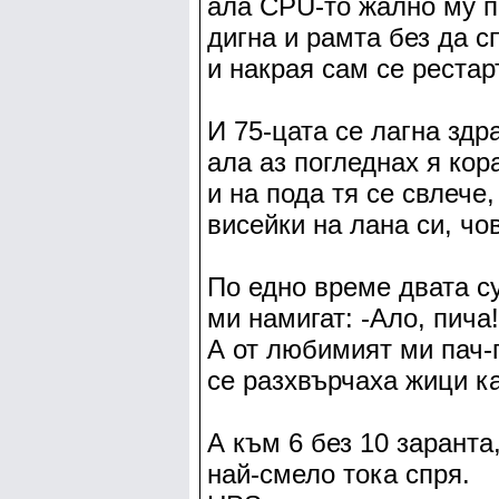
ала CPU-то жално му п
дигна и рамта без да с
и накрая сам се рестар
И 75-цата се лагна здр
ала аз погледнах я кор
и на пода тя се свлече,
висейки на лана си, чо
По едно време двата с
ми намигат: -Ало, пича!
А от любимият ми пач-
се разхвърчаха жици ка
А към 6 без 10 заранта
най-смело тока спря.