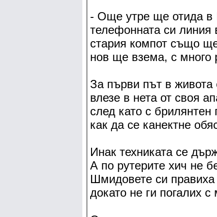
- Още утре ще отида в
телефонната си линия 
стария компот също щ
нов ще взема, с много 
За първи път в живота 
влезе в нета от своя а
след като с брилянтен 
как да се канектне обя
Инак техниката се държ
А по рутерите хич не б
Шмидовете си правиха 
докато не ги погалих с