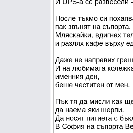
И UPS-а се развесели -
После тъкмо си похапв
пак звънят на съпорта.
Мляскайки, вдигнах т
и разлях кафе върху е
Даже не направих греш
И на любимата колежк
именния ден,
беше честитен от мен.
Пък тя да мисли как щ
да наема яки шерпи.
Да носят питиета с бъ
В София на съпорта Ве