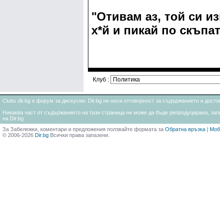
"Отивам аз, той си и
х*й и пикай по скъпат
Клуб :
Clubs.dir.bg е форум за дискусии. Dir.bg не носи отговорност за съдържанието и дос
Никаква част от съдържанието на тази страница не може да бъде репродуцирана, запи
на Dir.bg
За Забележки, коментари и предложения ползвайте формата за
Обратна връзка
|
Моб
© 2006-2026
Dir.bg
Всички права запазени.