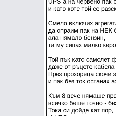
UPS-а на червено пак 
и като коте той се разс
Смело включих агрегат
да опраим пак на НЕК 
ала нямало бензин,
та му сипах малко керо
Той пък като самолет 
даже от ръцете кабела
През прозореца скочи 
и пак без ток останах а
Към 8 вече нямаше пр
всичко беше точно - бе
Тока си дойде кат пор,