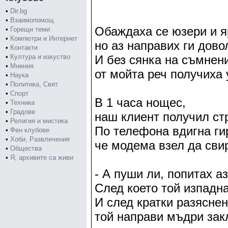
•
Dir.bg
•
Взаимопомощ
Обаждаха се юзери и я
•
Горещи теми
•
Компютри и Интернет
но аз направих ги дово
•
Контакти
•
Култура и изкуство
И без сянка на съмнен
•
Мнения
от мойта реч получиха
•
Наука
•
Политика, Свят
•
Спорт
В 1 часа нощес,
•
Техника
•
Градове
наш клиент получил ст
•
Религия и мистика
По телефона вдигна ги
•
Фен клубове
•
Хоби, Развлечения
че модема взел да сви
•
Общества
•
Я, архивите са живи
- А пуши ли, попитах аз
След което той изпадна
И след кратки разяснен
той направи мъдри зак