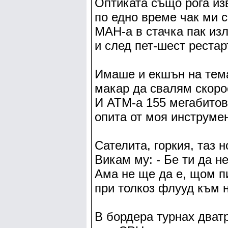
Оптиката също рога из
по едно време чак ми с
МАН-а в стачка пак изл
и след пет-шест рестар
Имаше и екшън на тем
макар да свалям скоро
И АТМ-а 155 мегабитов
опита от моя инструмен
Сателита, горкия, таз 
Викам му: - Бе ти да н
Ама не ще да е, щом п
при толкоз флууд към 
В бордера турнах дватр