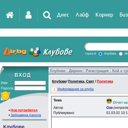
Днес
Лайф
Корнер
Биз
IT
DirTV
Impressio
търси в
Клубове
di
Клубове
Дирене
Регистрация
Кой е ту
Games
Клубове
/
Политика, Свят
/
Политика
Име
Парола
Информация за клуба
Тема
Отчет н
Автор
Oзи
(непред
•
Нов потребител
Публикувано
01.03.02 10:
•
Забравена парола
Клубове