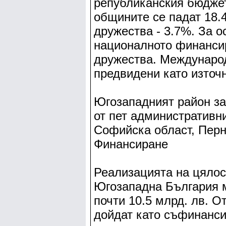
републиканския бюджет
общините се падат 18.
дружества - 3.7%. За о
националното финансир
дружества. Международ
предвидени като източн
Югозападният район за
от пет административн
Софийска област, Перн
Финансиране
Реализацията на цялост
Югозападна България м
почти 10.5 млрд. лв. От
дойдат като съфинанси