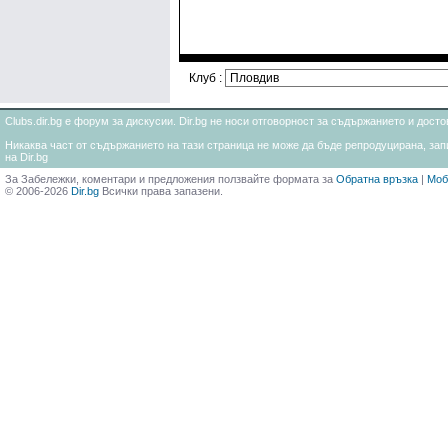
Клуб :
Clubs.dir.bg е форум за дискусии. Dir.bg не носи отговорност за съдържанието и дос
Никаква част от съдържанието на тази страница не може да бъде репродуцирана, запи
на Dir.bg
За Забележки, коментари и предложения ползвайте формата за
Обратна връзка
|
Моб
© 2006-2026
Dir.bg
Всички права запазени.