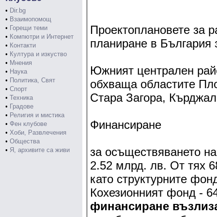
•
Dir.bg
•
Взаимопомощ
Проектоплановете за р
•
Горещи теми
•
Компютри и Интернет
планиране в България з
•
Контакти
•
Култура и изкуство
•
Мнения
Южният централен рай
•
Наука
•
Политика, Свят
обхваща областите Пло
•
Спорт
Стара Загора, Кърджал
•
Техника
•
Градове
•
Религия и мистика
Финансиране
•
Фен клубове
•
Хоби, Развлечения
•
Общества
за осъществяването на
•
Я, архивите са живи
2.52 млрд. лв. От тях 
като структурните фонд
Кохезионният фонд - 6
финансиране възлиза