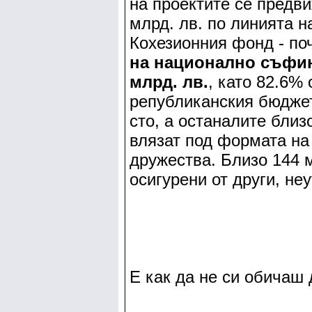
на проектите се предв
млрд. лв. по линията н
Кохезионния фонд - по
на национално съфин
млрд. лв.
, като 82.6% 
републиканския бюджет
сто, а останалите близ
влязат под формата на
дружества. Близо 144 м
осигурени от други, не
Е как да не си обичаш