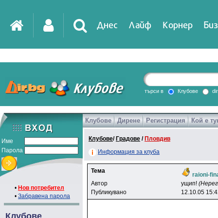
Днес
Лайф
Корнер
Биз
IT
DirTV
Impressio
търси в
Клубове
di
Клубове
Дирене
Регистрация
Кой е ту
Games
Клубове
/
Градове
/
Пловдив
Име
Парола
Информация за клуба
Тема
raioni-fi
Автор
yщип!
(Нере
•
Нов потребител
Публикувано
12.10.05 15:
•
Забравена парола
Клубове