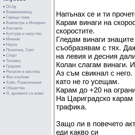
•
Dir.bg
•
Взаимопомощ
Напънах се и ти прочет
•
Горещи теми
Карам винаги на скорос
•
Компютри и Интернет
•
Контакти
скоростите.
•
Култура и изкуство
Гледам винаги знаците 
•
Мнения
•
Наука
съобразявам с тях. Да
•
Политика, Свят
на левия и десния дали
•
Спорт
•
Техника
Колан слагам винаги. И
•
Градове
Аз съм свикнал с него.
•
Религия и мистика
•
Фен клубове
като не го усещам.
•
Хоби, Развлечения
•
Общества
Карам до +20 на огран
•
Я, архивите са живи
На Цариградско карам 
трафика.
Защо ли в повечето 
еди какво си