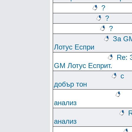
?
?
?
За G
Лотус Еспри
Re: 
GM Лотус Есприт.
с
добър тон
анализ
R
анализ