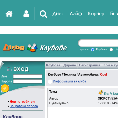
Днес
Лайф
Корнер
Биз
IT
DirTV
Impressio
търси в
Клубове
di
Клубове
Дирене
Регистрация
Кой е ту
Games
Клубове
/
Техника
/
Автомобили
/
Opel
Име
Парола
Информация за клуба
Тема
Re: V kra
Автор
XЮPCT
(836
•
Нов потребител
Публикувано
17.06.05 14:
•
Забравена парола
Клубове