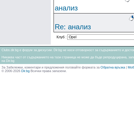
анализ
Re: анализ
Клуб :
Clubs.dir.bg е форум за дискусии. Dir.bg не носи отговорност за съдържанието и дос
Никаква част от съдържанието на тази страница не може да бъде репродуцирана, запи
на Dir.bg
За Забележки, коментари и предложения ползвайте формата за
Обратна връзка
|
Моб
© 2006-2026
Dir.bg
Всички права запазени.