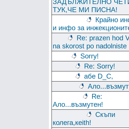
ЗАДЪЛЖИТЕЛНО ЧЕТ
ТУК,ЧЕ МИ ПИСНА!
Крайно и
и инфо за инжекционит
Re: prazen hod 
na skorost po nadolniste
Sorry!
Re: Sorry!
абе D_C,
Ало...възмут
Re:
Ало...възмутен!
Скъпи
колега,кeith!