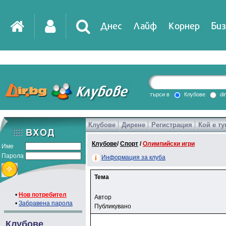
Днес
Лайф
Корнер
Биз
търси в
Клубове
di
Клубове
Дирене
Регистрация
Кой е ту
Клубове
/
Спорт
/
Олимпийски игри
Име
Парола
Информация за клуба
Тема
•
Нов потребител
Автор
•
Забравена парола
Публикувано
Клубове