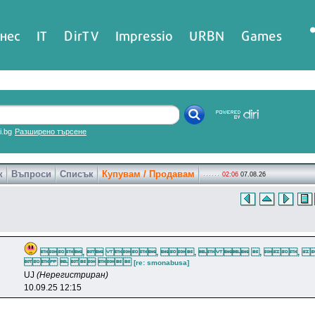
нес
IT
DirTV
Impressio
URBN
Games
ri.bg
Разширено търсене
к
Въпроси
Списък
Купувам / Продавам
02:06
07.08.26
,  , ,   , , 
   
[re: smonabusa]
UJ
(Нерегистриран)
10.09.25 12:15