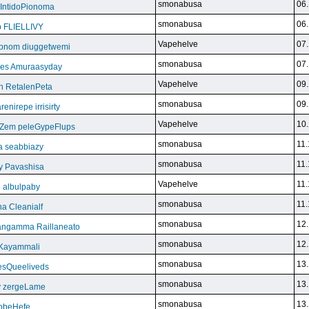
smonabusa
06.
 IntidoPionoma
smonabusa
06.
b FLIELLIVY
Vapehelve
07.
pnom diuggetwemi
smonabusa
07.
eles Amuraasyday
Vapehelve
09.
h RetalenPeta
smonabusa
09.
nirepe irrisirty
Vapehelve
10.
eZem peleGypeFlups
smonabusa
11.
da seabbiazy
smonabusa
11.
y Pavashisa
Vapehelve
11.
 albulpaby
smonabusa
11.
a Cleanialf
smonabusa
12.
ngamma Raillaneato
smonabusa
12.
 Kayammali
smonabusa
13.
VesQueeliveds
smonabusa
13.
y zergeLame
smonabusa
13.
FoobeHefe