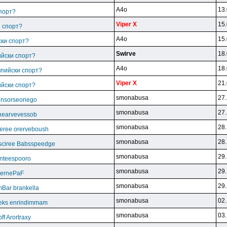
A4o
13.
спорт?
Viper X
15.
и спорт?
A4o
15.
ски спорт?
Swirve
18.
ийски спорт?
A4o
18.
мпийски спорт?
Viper X
21.
ийски спорт?
smonabusa
27.
unsorseoriego
smonabusa
27.
thearvevessob
smonabusa
28.
eree orerveboush
smonabusa
28.
sciree Babsspeedge
smonabusa
29.
nteespooro
smonabusa
29.
BeernePaF
smonabusa
29.
Bar brankella
smonabusa
02.
eks enrindimmam
smonabusa
03.
f Arortraxy