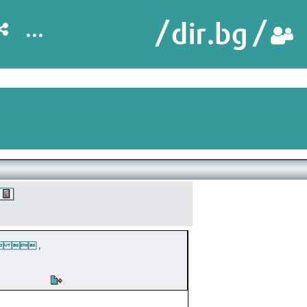
...
  ,