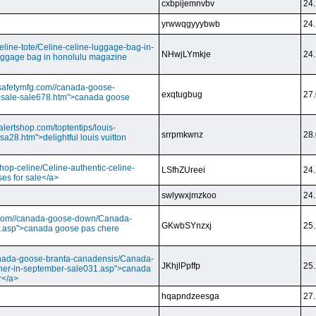
cxbpijemnvbv
24.
yrwwqgyyybwb
24.
/celine-tote/Celine-celine-luggage-bag-in-
NHwjLYmkje
24.
uggage bag in honolulu magazine
vesafetymfg.com//canada-goose-
exqtugbug
27.
-sale-sale678.htm">canada goose
lertshop.com/toptentips/louis-
srrpmkwnz
28.
usa28.htm">delightful louis vuitton
/shop-celine/Celine-authentic-celine-
LSfhZUreei
24.
ses for sale</a>
swlywxjmzkoo
24.
ry.com//canada-goose-down/Canada-
GKwbSYnzxj
25.
.asp">canada goose pas chere
//canada-goose-branta-canadensis/Canada-
JKhjlPpffp
25.
her-in-september-sale031.asp">canada
r</a>
hqapndzeesga
27.