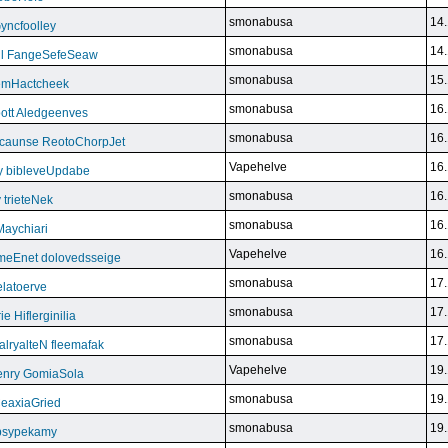
smonabusa
14.
yncfoolley
smonabusa
14.
ill FangeSefeSeaw
smonabusa
15.
gemHactcheek
smonabusa
16.
ott Aledgeenves
smonabusa
16.
ycaunse ReotoChorpJet
Vapehelve
16.
y bibleveUpdabe
smonabusa
16.
trieteNek
smonabusa
16.
Maychiari
Vapehelve
16.
eEnet dolovedsseige
smonabusa
17.
latoerve
smonabusa
17.
 Hiflerginilia
smonabusa
17.
ryalteN fleemafak
Vapehelve
19.
enry GomiaSola
smonabusa
19.
CeaxiaGried
smonabusa
19.
 psypekamy