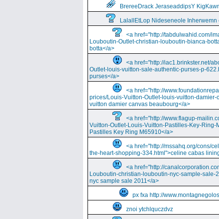
BrereeDrack JeraseaddipsY KigKaw
LalallEtLop Nideseneole Inherwemn
<a href="http://tabdulwahid.com/im
Louboutin-Outlet-christian-louboutin-bianca-bott
botta</a>
<a href="http://iac1.brinkster.net/ab
Outlet-louis-vuitton-sale-authentic-purses-p-622.
purses</a>
<a href="http://www.foundationrepa
prices/Louis-Vuitton-Outlet-louis-vuitton-damie
vuitton damier canvas beaubourg</a>
<a href="http://www.flagup-mailin.
Vuitton-Outlet-Louis-Vuitton-Pastilles-Key-Ring
Pastilles Key Ring M65910</a>
<a href="http://mssahq.org/cons/cel
the-heart-shopping-334.html">celine cabas lining
<a href="http://canalcorporation.co
Louboutin-christian-louboutin-nyc-sample-sale-
nyc sample sale 2011</a>
px fxa http://www.montagnegolos
znoi ytchlquczdvz