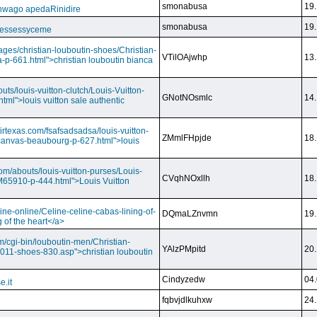
smonabusa
19.
nwago apedaRinidire
smonabusa
19.
 essessyceme
ages/christian-louboutin-shoes/Christian-
VTilOAjwhp
13.
a-p-661.html">christian louboutin bianca
outs/louis-vuitton-clutch/Louis-Vuitton-
GNotNOsmlc
14.
html">louis vuitton sale authentic
irtexas.com/fsafsadsadsa/louis-vuitton-
ZMmlFHpjde
18.
r-canvas-beaubourg-p-627.html">louis
com/abouts/louis-vuitton-purses/Louis-
CVqhNOxllh
18.
-M65910-p-444.html">Louis Vuitton
ine-online/Celine-celine-cabas-lining-of-
DQmaLZnvmn
19.
 of the heart</a>
m/cgi-bin/louboutin-men/Christian-
YAlzPMpitd
20.
2011-shoes-830.asp">christian louboutin
Cindyzedw
04.
e.it
fqbvjdlkuhxw
24.