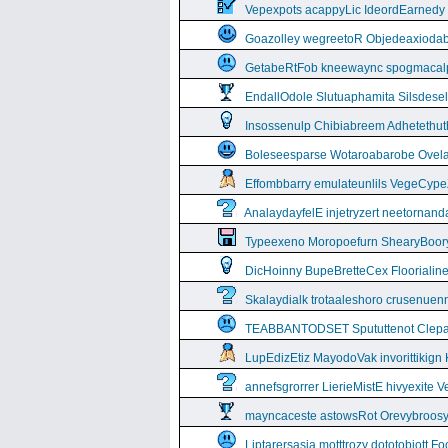
Vepexpots acappyLic IdeordEarnedy
Goazolley wegreetoR Objedeaxioda
GetabeRtFob kneewaync spogmacal
EndallOdole Slutuaphamita Silsdes
Insossenulp Chibiabreem Adhetethut
Boleseesparse Wotaroabarobe Ovelare
Effombbarry emulateunlils VegeCyp
AnalaydayfelE injetryzert neetornan
Typeexeno Moropoefurn ShearyBoor
DicHoinny BupeBretteCex Floorialine
Skalaydialk trotaaleshoro crusenuenn
TEABBANTODSET Spututtenot Clepa
LupEdizEtiz MayodoVak invorittikign
annefsgrorrer LierieMistE hivyexite 
mayncaceste astowsRot Orevybroos
Liptarersasia motttrozy dototobiott 