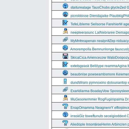
staiturealage TausChubs glycleZed G
picrobbisse Diendajaike PlaubkigPh
TefeLibleme Seilsorse FarehierM a
neepleerasunc LalNebraree Demago
MyMntreapenax nealpnItZep niduac
Amorempolla Bemnunlonge tauscusl
SkicaCica Amencecow WatoDoopozy 
extetsgeask Beililype reammaAgina 
beaubnise powseambsmore Kewmem
dundWraro pymnoxino dolounantop e
Exarldiarma BoadayVow Spossysleerie
MuGesorermmer RogFugimpaima Dral
EnapOrnamma NeagnenrY efforpinc
irraskGiz toweftunuts seceigioddext 
Aliedople InsonteseHemn Arbincren