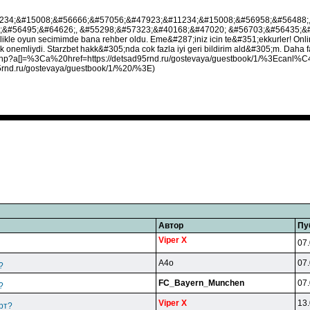
#11234;&#15008;&#56666;&#57056;&#47923;&#11234;&#15008;&#56958;&#56488;
&#56495;&#64626;, &#55298;&#57323;&#40168;&#47020; &#56703;&#56435;&
nlikle oyun secimimde bana rehber oldu. Eme&#287;iniz icin te&#351;ekkurler! On
 onemliydi. Starzbet hakk&#305;nda cok fazla iyi geri bildirim ald&#305;m. Daha fazl
nfo.php?a[]=%3Ca%20href=https://detsad95rnd.ru/gostevaya/guestbook/1/%3E
95rnd.ru/gostevaya/guestbook/1/%20/%3E)
Автор
Пу
Viper X
07.
A4o
07.
?
FC_Bayern_Munchen
07.
?
Viper X
13.
рт?