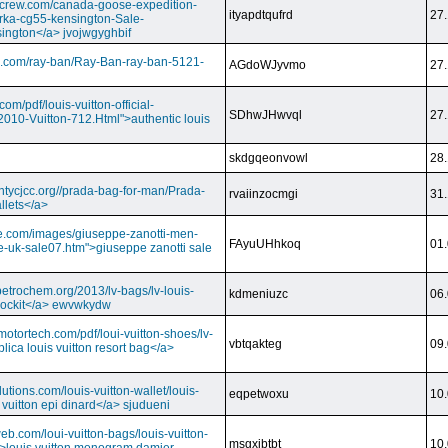
dcrew.com/canada-goose-expedition-
ityapdtqufrd
27.
rka-cg55-kensington-Sale-
ington</a> jvojwgyghbif
s.com/ray-ban/Ray-Ban-ray-ban-5121-
AGdoWJyvmo
27.
om/pdf/louis-vuitton-official-
SDhwJHwvql
27.
2010-Vuitton-712.Html">authentic louis
skdgqeonvowl
28.
ntycjcc.org//prada-bag-for-man/Prada-
rvaiinzocmgi
31.
llets</a>
ge.com/images/giuseppe-zanotti-men-
FAyuUHhkoq
01.
e-uk-sale07.htm">giuseppe zanotti sale
petrochem.org/2013/lv-bags/lv-louis-
kdmeniuzc
06.
i lockit</a> ewvwkydw
otortech.com/pdf/loui-vuitton-shoes/lv-
vbtqakteg
09.
lica louis vuitton resort bag</a>
utions.com/louis-vuitton-wallet/louis-
eqpetwoxu
10.
 vuitton epi dinard</a> sjudueni
eb.com/loui-vuitton-bags/louis-vuitton-
msgxjbtbt
10.