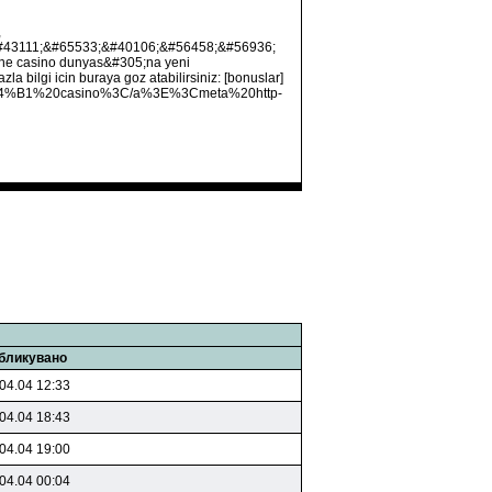
,
#43111;&#65533;&#40106;&#56458;&#56936;
line casino dunyas&#305;na yeni
a bilgi icin buraya goz atabilirsiniz: [bonuslar]
canl%C4%B1%20casino%3C/a%3E%3Cmeta%20http-
бликувано
04.04 12:33
04.04 18:43
04.04 19:00
04.04 00:04