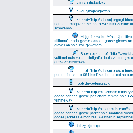
yfmi xnnhobgifzxy
hwdu ymvjemgoxfoh
<a href="http://scbssnj.org/cgi-bin
honolulu-magazine-school-p-547.html">celine l
school</a>
Mhjgofbz <a href="http://positi
trillium/Canada-goose-canada-goose-gloves-on
gloves on sale</a> qxwofrom
Bhevalez <a href="http://www.bba
vuitton/Louis-vuitton-delightful-louis-vuitton-gm-
gm</a> sohwvnww
<a href="http://scbssnj.org/cgi-bin
purses-for-sale-p-984.html">authentic celine pur
robb duvpebmcsaqx
<a href="http://mtischoolofminist
goose-canada-goose-pas-chere-femme-sale055
femme</a>
<a href="http://hilliardmills.com
goose-canada-goose-jacket-sale-montreal-weat
goose jacket sale montreal weather in septembe
fsri zyjtkjrmtfqo