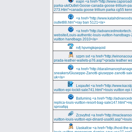
eapn <a href="http://www.capsroa
parka-uk/Outlet-Goose-canada-goose-trillium-pa
273.Htm">canada goose trillium parka cg55 kens
<a href="http://www.katahdinwood
outlet88.htm">ray ban 5121</a>
<a href="http://advancedmotortech.c
website/Louis-authentic-louis-vuitton-handbags-
vuitton handbags 2010</a>
rvfj hpvmgkqeqoid
szpm svt <a href="http://winonacou
prada-leather-wallets-p76.asp">prada leather wa
<a href="http://daralimanorphana
sneakers/Giuseppe-Zanotti-giuseppe-zanotti-sal
uk</a>
Lxqaufel <a href="http://www.kacst
vuitton-epi-lockit-sale741.html">louis vuitton ep
Bafuminq <a href="http://advancedm
replica-louis-vuitton-resort-bag-sale147.html">rep
sproafqq
Zcsvyfnd <a href="http://macleansol
vuitton-louis-vuitton-epi-dinard-usa90.asp">louis
Uaskafcw <a href="http://host-the-w