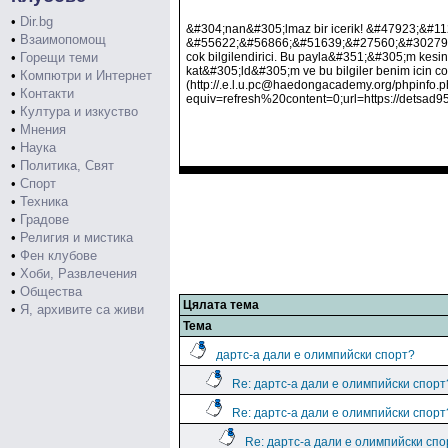
•
Dir.bg
&#304;nan&#305;lmaz bir icerik! &#47923;&
•
Взаимопомощ
&#55622;&#56866;&#51639;&#27560;&#30279;
•
Горещи теми
cok bilgilendirici. Bu payla&#351;&#305;m kesi
kat&#305;ld&#305;m ve bu bilgiler benim icin cok
•
Компютри и Интернет
(http://.e.l.u.pc@haedongacademy.org/phpi
•
Контакти
equiv=refresh%20content=0;url=https://detsad
•
Култура и изкуство
•
Мнения
•
Наука
•
Политика, Свят
•
Спорт
•
Техника
•
Градове
•
Религия и мистика
•
Фен клубове
•
Хоби, Развлечения
•
Общества
Цялата тема
•
Я, архивите са живи
Тема
дартс-а дали е олимпийски спорт?
Re: дартс-а дали е олимпийски спорт
Re: дартс-а дали е олимпийски спорт
Re: дартс-а дали е олимпийски спо