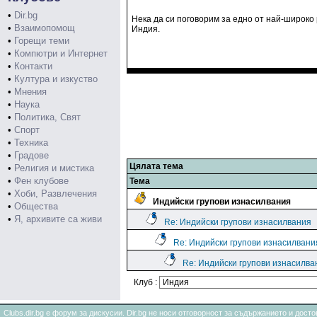
•
Dir.bg
Нека да си поговорим за едно от най-широко
•
Взаимопомощ
Индия.
•
Горещи теми
•
Компютри и Интернет
•
Контакти
•
Култура и изкуство
•
Мнения
•
Наука
•
Политика, Свят
•
Спорт
•
Техника
•
Градове
Цялата тема
•
Религия и мистика
•
Фен клубове
Тема
•
Хоби, Развлечения
Индийски групови изнасилвания
•
Общества
•
Я, архивите са живи
Re: Индийски групови изнасилвания
Re: Индийски групови изнасилвани
Re: Индийски групови изнасилва
Клуб :
Clubs.dir.bg е форум за дискусии. Dir.bg не носи отговорност за съдържанието и дос