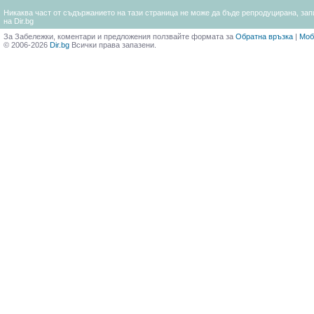
Никаква част от съдържанието на тази страница не може да бъде репродуцирана, запи
на Dir.bg
За Забележки, коментари и предложения ползвайте формата за
Обратна връзка
|
Моб
© 2006-2026
Dir.bg
Всички права запазени.