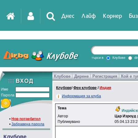
Днес
Лайф
Корнер
Биз
IT
DirTV
Impressio
търси в
Клубове
di
Клубове
Дирене
Регистрация
Кой е ту
Games
Клубове
/
Фен клубове
/
Индия
Име
Парола
Информация за клуба
Тема
Индийск
Автор
Цар Изроуд
•
Нов потребител
Публикувано
05.04.13 23:
•
Забравена парола
Клубове