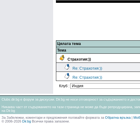
Цялата тема
Тема
Страхотия:))
Re: Страхотия:))
Re: Страхотия:))
Клуб :
Clubs.dir.bg е форум за дискусии. Dir.bg не носи отговорност за съдържанието и дос
Никаква част от съдържанието на тази страница не може да бъде репродуцирана, запи
на Dir.bg
За Забележки, коментари и предложения ползвайте формата за
Обратна връзка
|
Моб
© 2006-2026
Dir.bg
Всички права запазени.