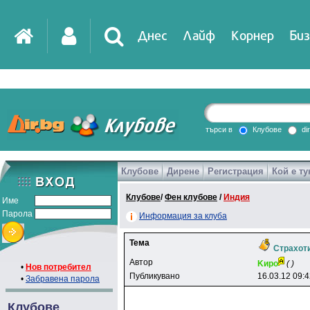
Днес
Лайф
Корнер
Биз
IT
DirTV
Impressio
търси в
Клубове
di
Клубове
Дирене
Регистрация
Кой е ту
Games
Клубове
/
Фен клубове
/
Индия
Име
Парола
Информация за клуба
Тема
Страхоти
Автор
Kиpo
( )
•
Нов потребител
Публикувано
16.03.12 09:
•
Забравена парола
Клубове