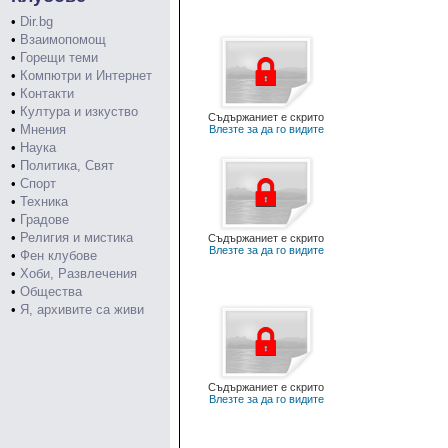
•
Dir.bg
•
Взаимопомощ
•
Горещи теми
•
Компютри и Интернет
•
Контакти
•
Култура и изкуство
Съдържаниет е скрито
•
Мнения
Влезте за да го видите
•
Наука
•
Политика, Свят
•
Спорт
•
Техника
•
Градове
•
Религия и мистика
Съдържаниет е скрито
Влезте за да го видите
•
Фен клубове
•
Хоби, Развлечения
•
Общества
•
Я, архивите са живи
Съдържаниет е скрито
Влезте за да го видите