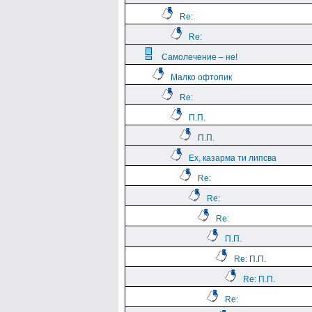
Re:
Re:
Самолечение – не!
Малко офтопик
Re:
П.П.
П.П.
Ех, казарма ти липсва
Re:
Re:
Re:
П.П.
Re: П.П.
Re: П.П.
Re: