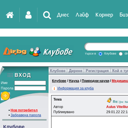
Днес
Лайф
Корнер
Биз
IT
DirTV
Impressio
търси в
Клубове
di
Клубове
Дирене
Регистрация
Кой е ту
Games
Клубове
/
Наука
/
Природни науки
/
Медицин
Име
Парола
Информация за клуба
Тема
Re:
[re: h
Автор
Aulus Vitelli
•
Нов потребител
Публикувано
29.01.22 22:
•
Забравена парола
Клубове