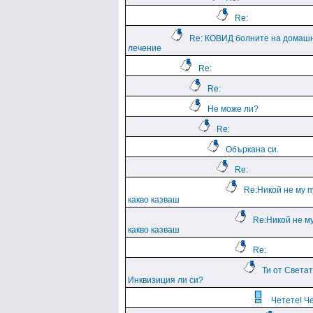
Re:
Re: КОВИД болните на домаш
лечение
Re:
Re:
Не може ли?
Re:
Объркана си.
Re:
Re:Никой не му п
какво казваш
Re:Никой не му
какво казваш
Re:
Ти от Света
Инквизиция ли си?
Четете! Ч