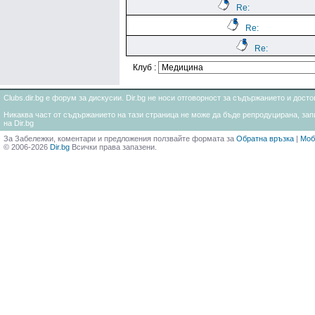
Re:
Re:
Re:
Клуб :
Clubs.dir.bg е форум за дискусии. Dir.bg не носи отговорност за съдържанието и дос
Никаква част от съдържанието на тази страница не може да бъде репродуцирана, запи
на Dir.bg
За Забележки, коментари и предложения ползвайте формата за
Обратна връзка
|
Моб
© 2006-2026
Dir.bg
Всички права запазени.