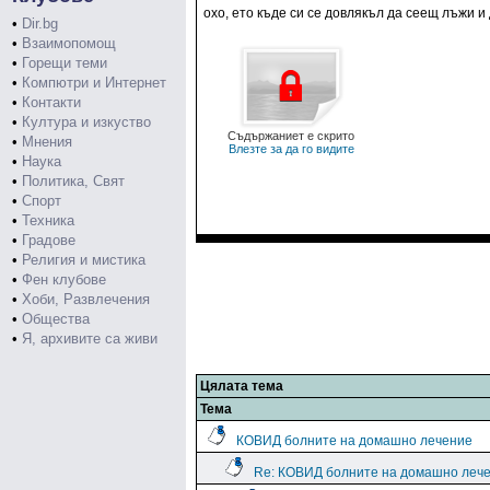
охо, ето къде си се довлякъл да сеещ лъжи и
•
Dir.bg
•
Взаимопомощ
•
Горещи теми
•
Компютри и Интернет
•
Контакти
•
Култура и изкуство
Съдържаниет е скрито
•
Мнения
Влезте за да го видите
•
Наука
•
Политика, Свят
•
Спорт
•
Техника
•
Градове
•
Религия и мистика
•
Фен клубове
•
Хоби, Развлечения
•
Общества
•
Я, архивите са живи
Цялата тема
Тема
КОВИД болните на домашно лечение
Re: КОВИД болните на домашно леч