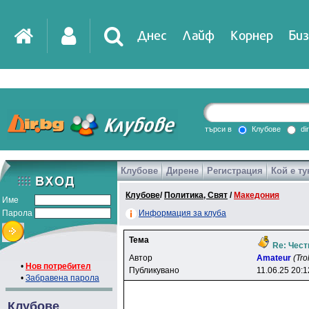
Днес
Лайф
Корнер
Биз
IT
DirTV
Impressio
търси в
Клубове
di
Клубове
Дирене
Регистрация
Кой е ту
Games
Клубове
/
Политика, Свят
/
Македония
Име
Парола
Информация за клуба
Тема
Re: Чест
Автор
Amateur
(Tro
•
Нов потребител
Публикувано
11.06.25 20:1
•
Забравена парола
Клубове