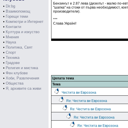
Бензинът е 2.87 лева (дизелът - малко по-ев
•
Dir.bg
"шапка" на стоки от първа необходимост, кое
•
Взаимопомощ
производители).
•
Горещи теми
***
•
Компютри и Интернет
Слава Україні!
•
Контакти
•
Култура и изкуство
•
Мнения
•
Наука
•
Политика, Свят
•
Спорт
•
Техника
•
Градове
•
Религия и мистика
•
Фен клубове
•
Хоби, Развлечения
Цялата тема
•
Общества
Тема
•
Я, архивите са живи
Честита ви Еврозона
Re: Честита ви Еврозона
Re: Честита ви Еврозона
Re: Честита ви Еврозона
Re: Честита ви Еврозона