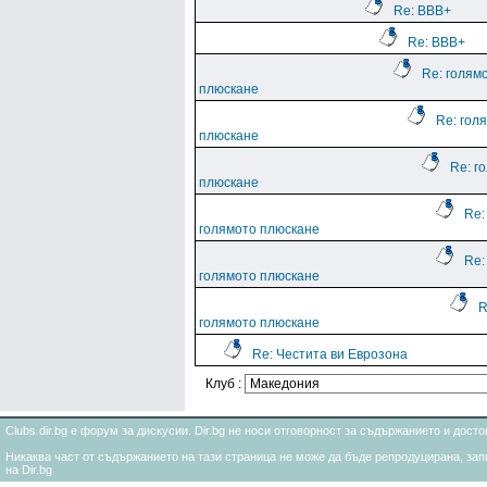
Re: BBB+
Re: BBB+
Re: голям
плюскане
Re: гол
плюскане
Re: г
плюскане
Re:
голямото плюскане
Re:
голямото плюскане
R
голямото плюскане
Re: Честита ви Еврозона
Клуб :
Clubs.dir.bg е форум за дискусии. Dir.bg не носи отговорност за съдържанието и дос
Никаква част от съдържанието на тази страница не може да бъде репродуцирана, запи
на Dir.bg