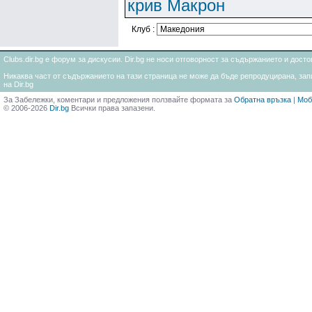
крив Макрон
Клуб :
Clubs.dir.bg е форум за дискусии. Dir.bg не носи отговорност за съдържанието и дос
Никаква част от съдържанието на тази страница не може да бъде репродуцирана, запи
на Dir.bg
За Забележки, коментари и предложения ползвайте формата за
Обратна връзка
|
Моб
© 2006-2026
Dir.bg
Всички права запазени.