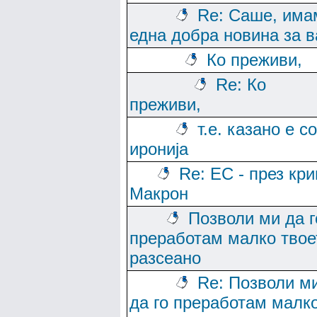
Re: Саше, има
една добра новина за в
Ко преживи,
Re: Ко
преживи,
т.е. казано е со
иронија
Re: ЕС - през кри
Макрон
Позволи ми да г
преработам малко твое
разсеано
Re: Позволи м
да го преработам малк