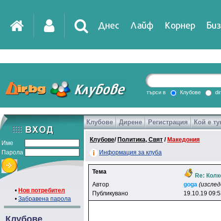
Днес
Лайф
Корнер
Биз
IT
DirTV
Impressio
търси в
Клубове
di
Клубове
Дирене
Регистрация
Кой е ту
Games
Клубове
/
Политика, Свят
/
Македония
Име
Парола
Информация за клуба
Тема
Re: Колк
Автор
goga
(изсле
•
Нов потребител
Публикувано
19.10.19 09:
•
Забравена парола
Клубове