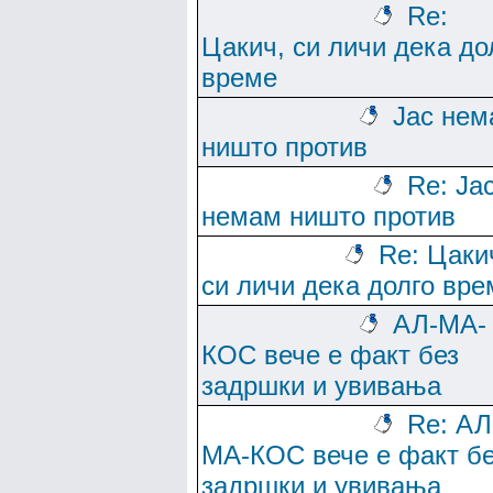
Re:
Цакич, си личи дека до
време
Јас нем
ништо против
Re: Ја
немам ништо против
Re: Цаки
си личи дека долго вре
АЛ-МА-
КОС вече е факт без
задршки и увивања
Re: АЛ
МА-КОС вече е факт б
задршки и увивања