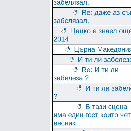
забелязал,
Re: даже аз с
забелязал,
Цацко е знаел ощ
2014
Църна Македония
И ти ли забелез
Re: И ти ли
забелеза ?
И ти ли забел
?
В тази сцена
има един гост които че
весник