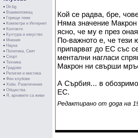
•
Dir.bg
•
Взаимопомощ
Кой се радва, бре, чове
•
Горещи теми
Няма значение Макрон 
•
Компютри и Интернет
•
Контакти
ясно, че му е през она
•
Култура и изкуство
По-важното е, че тези 
•
Мнения
•
Наука
припарват до ЕС със с
•
Политика, Свят
ментални нагласи спря
•
Спорт
•
Техника
Макрон ни свърши мръс
•
Градове
•
Религия и мистика
•
Фен клубове
А Сърбия... в обозрим
•
Хоби, Развлечения
•
Общества
ЕС.
•
Я, архивите са живи
Редактирано от goga на 19