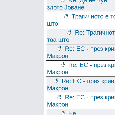
Re: Да не чуе
злото Јоване
Трагичното е т
што
Re: Трагичнот
тоа што
Re: ЕС - през кри
Макрон
Re: ЕС - през к
Макрон
Re: ЕС - през крив
Макрон
Re: ЕС - през кри
Макрон
Не,