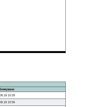
бликувано
08.18 10:26
08.18 10:56