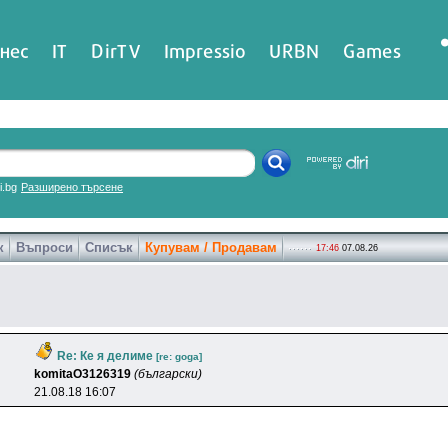
нес
IT
DirTV
Impressio
URBN
Games
ri.bg
Разширено търсене
к
Въпроси
Списък
Купувам / Продавам
17:46
07.08.26
Re: Ке я делиме
[re: goga]
komitaO3126319
(български)
21.08.18 16:07