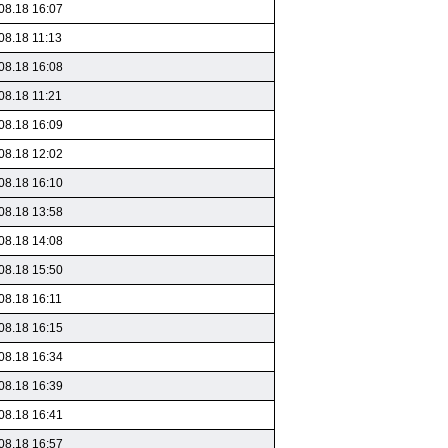
08.18 16:07
08.18 11:13
08.18 16:08
08.18 11:21
08.18 16:09
08.18 12:02
08.18 16:10
08.18 13:58
08.18 14:08
08.18 15:50
08.18 16:11
08.18 16:15
08.18 16:34
08.18 16:39
08.18 16:41
08.18 16:57