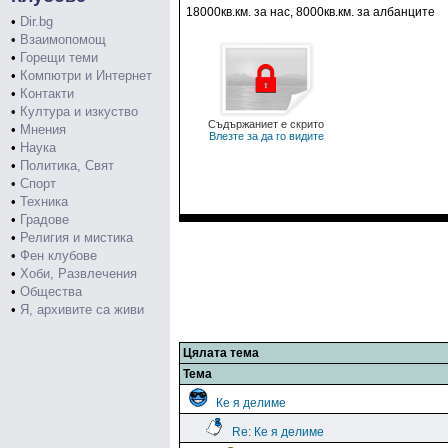
18000кв.км. за нас, 8000кв.км. за албанците
•
Dir.bg
•
Взаимопомощ
•
Горещи теми
•
Компютри и Интернет
•
Контакти
•
Култура и изкуство
Съдържаниет е скрито
•
Мнения
Влезте за да го видите
•
Наука
•
Политика, Свят
•
Спорт
•
Техника
•
Градове
•
Религия и мистика
•
Фен клубове
•
Хоби, Развлечения
•
Общества
•
Я, архивите са живи
Цялата тема
Тема
Ке я делиме
Re: Ке я делиме