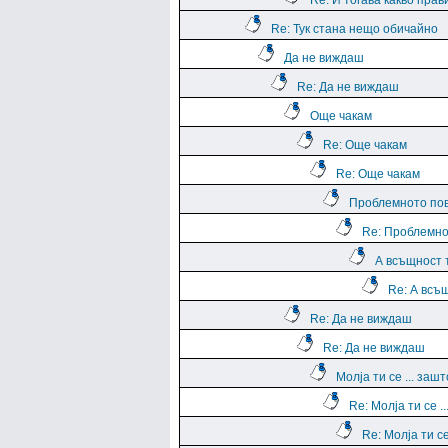
Re: И тогава какво пра
Re: Тук стана нещо обичайно
Да не виждаш
Re: Да не виждаш
Още чакам
Re: Още чакам
Re: Още чакам
Проблемното по
Re: Проблемно
А всъщност 
Re: А всъ
Re: Да не виждаш
Re: Да не виждаш
Молја ти се ... заш
Re: Молја ти се .
Re: Молја ти с