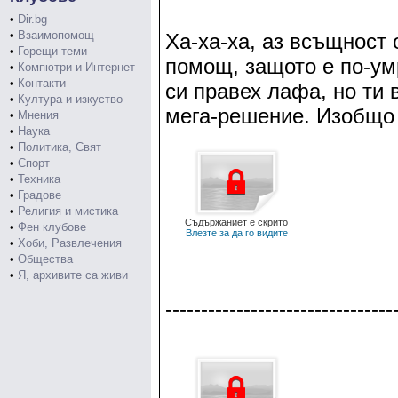
•
Dir.bg
•
Взаимопомощ
Ха-ха-ха, аз всъщност 
•
Горещи теми
помощ, защото е по-ум
•
Компютри и Интернет
•
Контакти
си правех лафа, но ти
•
Култура и изкуство
мега-решение. Изобщо н
•
Мнения
•
Наука
•
Политика, Свят
•
Спорт
•
Техника
•
Градове
•
Религия и мистика
Съдържаниет е скрито
•
Фен клубове
Влезте за да го видите
•
Хоби, Развлечения
•
Общества
•
Я, архивите са живи
--------------------------------