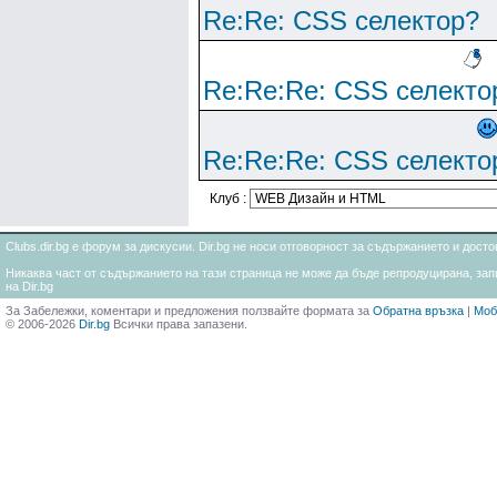
Re:Re: CSS селектор?
Re:Re:Re: CSS селекто
Re:Re:Re: CSS селекто
Клуб :
Clubs.dir.bg е форум за дискусии. Dir.bg не носи отговорност за съдържанието и дос
Никаква част от съдържанието на тази страница не може да бъде репродуцирана, запи
на Dir.bg
За Забележки, коментари и предложения ползвайте формата за
Обратна връзка
|
Моб
© 2006-2026
Dir.bg
Всички права запазени.