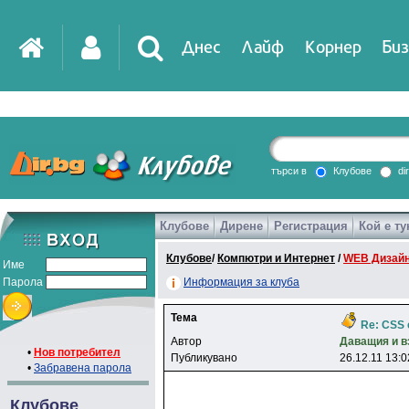
Днес
Лайф
Корнер
Биз
IT
DirTV
Impressio
търси в
Клубове
di
Клубове
Дирене
Регистрация
Кой е ту
Games
Клубове
/
Компютри и Интернет
/
WEB Дизайн
Име
Парола
Информация за клуба
Тема
Re: CSS
Автор
Дaвaщия и 
•
Нов потребител
Публикувано
26.12.11 13:0
•
Забравена парола
Клубове