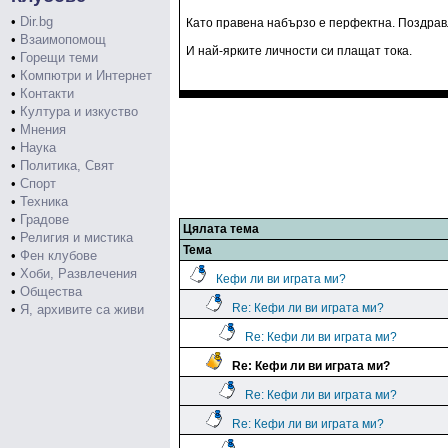
•
Dir.bg
Като правена набързо е перфектна. Поздрав
•
Взаимопомощ
И най-ярките личности си плащат тока.
•
Горещи теми
•
Компютри и Интернет
•
Контакти
•
Култура и изкуство
•
Мнения
•
Наука
•
Политика, Свят
•
Спорт
•
Техника
•
Градове
Цялата тема
•
Религия и мистика
Тема
•
Фен клубове
•
Хоби, Развлечения
Кефи ли ви играта ми?
•
Общества
Re: Кефи ли ви играта ми?
•
Я, архивите са живи
Re: Кефи ли ви играта ми?
Re: Кефи ли ви играта ми?
Re: Кефи ли ви играта ми?
Re: Кефи ли ви играта ми?