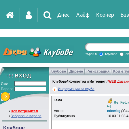
Днес
Лайф
Корнер
Биз
IT
DirTV
Impressio
търси в
Клубове
di
Клубове
Дирене
Регистрация
Кой е ту
Games
Клубове
/
Компютри и Интернет
/
WEB Дизайн
Име
Парола
Информация за клуба
Тема
Re: Кефи
ta]
Автор
edembg
(Уче
•
Нов потребител
•
Забравена парола
Публикувано
10.03.11 08:4
Клубове