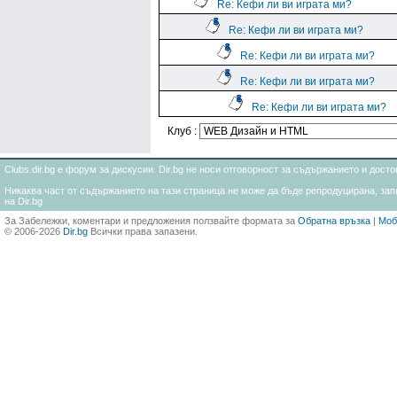
Re: Кефи ли ви играта ми?
Re: Кефи ли ви играта ми?
Re: Кефи ли ви играта ми?
Re: Кефи ли ви играта ми?
Re: Кефи ли ви играта ми?
Клуб :
Clubs.dir.bg е форум за дискусии. Dir.bg не носи отговорност за съдържанието и дос
Никаква част от съдържанието на тази страница не може да бъде репродуцирана, запи
на Dir.bg
За Забележки, коментари и предложения ползвайте формата за
Обратна връзка
|
Моб
© 2006-2026
Dir.bg
Всички права запазени.