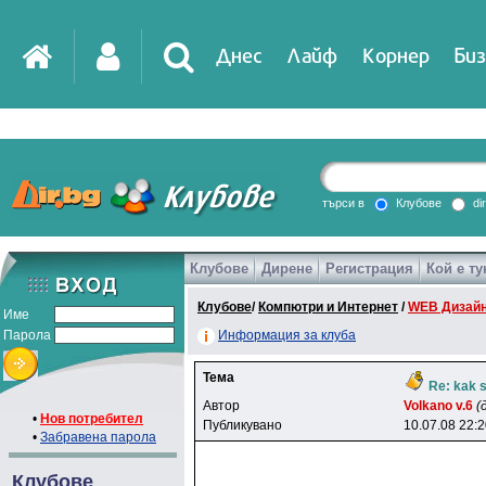
Днес
Лайф
Корнер
Биз
IT
DirTV
Impressio
търси в
Клубове
di
Клубове
Дирене
Регистрация
Кой е ту
Games
Клубове
/
Компютри и Интернет
/
WEB Дизайн
Име
Парола
Информация за клуба
Тема
Re: kak s
Автор
Volkano v.6
(
•
Нов потребител
Публикувано
10.07.08 22:
•
Забравена парола
Клубове