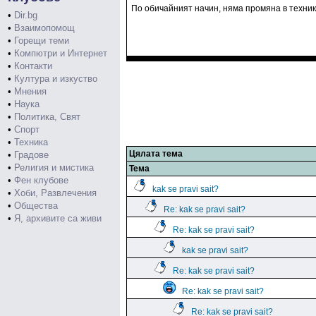
По обичайният начин, няма промяна в техник
•
Dir.bg
•
Взаимопомощ
•
Горещи теми
•
Компютри и Интернет
•
Контакти
•
Култура и изкуство
•
Мнения
•
Наука
•
Политика, Свят
•
Спорт
•
Техника
Цялата тема
•
Градове
•
Религия и мистика
Тема
•
Фен клубове
kak se pravi sait?
•
Хоби, Развлечения
•
Общества
Re: kak se pravi sait?
•
Я, архивите са живи
Re: kak se pravi sait?
kak se pravi sait?
Re: kak se pravi sait?
Re: kak se pravi sait?
Re: kak se pravi sait?