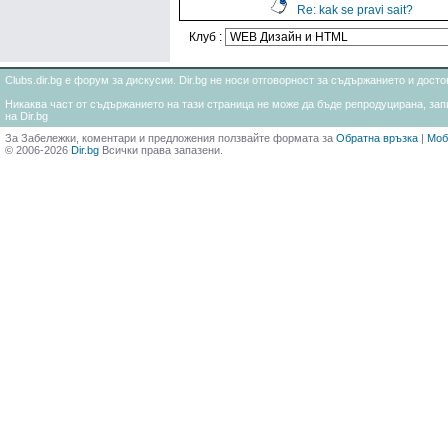
Re: kak se pravi sait?
Клуб :
Clubs.dir.bg е форум за дискусии. Dir.bg не носи отговорност за съдържанието и дос
Никаква част от съдържанието на тази страница не може да бъде репродуцирана, запи
на Dir.bg
За Забележки, коментари и предложения ползвайте формата за
Обратна връзка
|
Моб
© 2006-2026
Dir.bg
Всички права запазени.