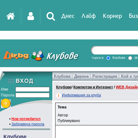
Днес
Лайф
Корнер
Биз
търси в
Клубове
di
Клубове
Дирене
Регистрация
Кой е ту
Клубове
/
Компютри и Интернет
/
WEB Дизайн
Име
Парола
Информация за клуба
Тема
Автор
•
Нов потребител
Публикувано
•
Забравена парола
Клубове