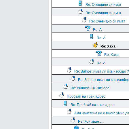
Re: Очевидно си имат
Re: Очевидно си имат
Re: Очевидно си имат
Re: А
Re: А
Re: Хаха
Re: Хаха
Re: А
Re: Bulhost имат ли site изобщо 
Re: Bulhost имат ли site изоб
Re: Bulhost - BG site???
Пробвай на този адрес
Re: Пробвай на този адрес
Ами наистина не е много умно да
Re: Кой знае ...