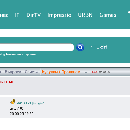
нес
IT
DirTV
Impressio
URBN
Games
ri.bg
Разширено търсене
к
Въпроси
Списък
Купувам / Продавам
13:32
06.08.26
 и HTML
Re: Хаха
[re: ghs]
artv
(-)))
26.06.05 19:25