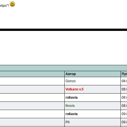
обро"!
Автор
Пу
Gonzo
08.
Volkano v.5
08.
ro6avia
08.
Noxis
08.
ro6avia
09.
Pit
09.