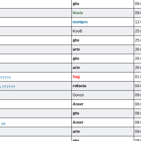
ghs
09.
Noxis
09.
monipro
12.
KooB
25.
ghs
25.
artv
26.
ghs
26.
artv
26.
Sag
01.
??????
ro6avia
04.
що ??????
Gonzo
09.
Areнт
08.
ghs
08.
Areнт
08.
 си
artv
09.
ghs
09.