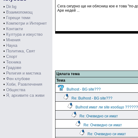
Сега сигурно ще ни обясниш кое е това "по-д
•
Dir.bg
Аре недей ...
•
Взаимопомощ
•
Горещи теми
•
Компютри и Интернет
•
Контакти
•
Култура и изкуство
•
Мнения
•
Наука
•
Политика, Свят
•
Спорт
•
Техника
•
Градове
•
Религия и мистика
Цялата тема
•
Фен клубове
Тема
•
Хоби, Развлечения
Bulhost - BG site???
•
Общества
•
Я, архивите са живи
Re: Bulhost - BG site???
Bulhost имат ли site изобщо ??????
Re: Очевидно си имат
Re: Очевидно си имат
Re: Очевидно си имат