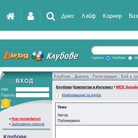
Днес
Лайф
Корнер
Биз
търси в
Клубове
di
Клубове
Дирене
Регистрация
Кой е ту
Клубове
/
Компютри и Интернет
/
WEB Дизайн
Име
Парола
Информация за клуба
Тема
Автор
•
Нов потребител
Публикувано
•
Забравена парола
Клубове