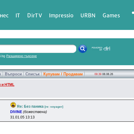
нес
IT
DirTV
Impressio
URBN
Games
ri.bg
Разширено търсене
к
Въпроси
Списък
Купувам / Продавам
09:39
08.08.26
 и HTML
Re: Без паника
[re: voyager]
DlVlNE
(божествена)
31.01.05 13:13