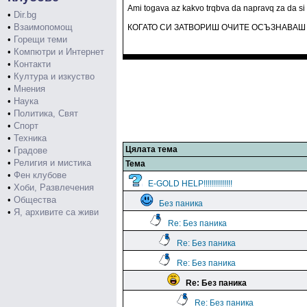
Ami togava az kakvo trqbva da napravq za da si
•
Dir.bg
•
Взаимопомощ
КОГАТО СИ ЗАТВОРИШ ОЧИТЕ ОСЪЗНАВАШ
•
Горещи теми
•
Компютри и Интернет
•
Контакти
•
Култура и изкуство
•
Мнения
•
Наука
•
Политика, Свят
•
Спорт
•
Техника
Цялата тема
•
Градове
•
Религия и мистика
Тема
•
Фен клубове
E-GOLD HELP!!!!!!!!!!!!!!
•
Хоби, Развлечения
•
Общества
Без паника
•
Я, архивите са живи
Re: Без паника
Re: Без паника
Re: Без паника
Re: Без паника
Re: Без паника