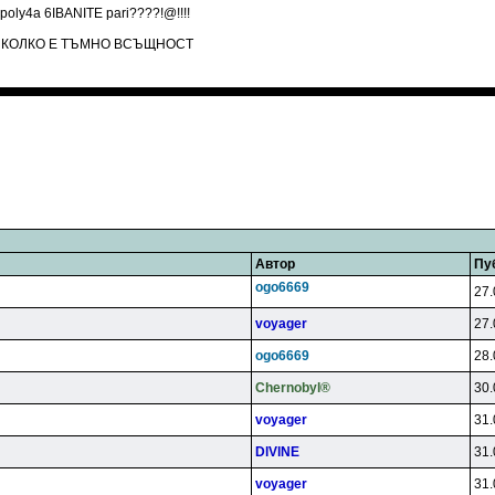
 poly4a 6IBANITE pari????!@!!!!
 КОЛКО Е ТЪМНО ВСЪЩНОСТ
Автор
Пу
ogo6669
27.
voyager
27.
ogo6669
28.
Chernobyl®
30.
voyager
31.
DlVlNE
31.
voyager
31.