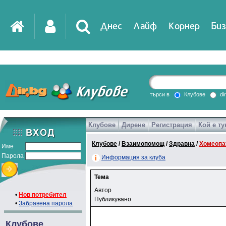
Днес
Лайф
Корнер
Биз
търси в
Клубове
di
Клубове
Дирене
Регистрация
Кой е ту
Клубове
/
Взаимопомощ
/
Здравна
/
Хомеопа
Име
Парола
Информация за клуба
Тема
Автор
•
Нов потребител
Публикувано
•
Забравена парола
Клубове