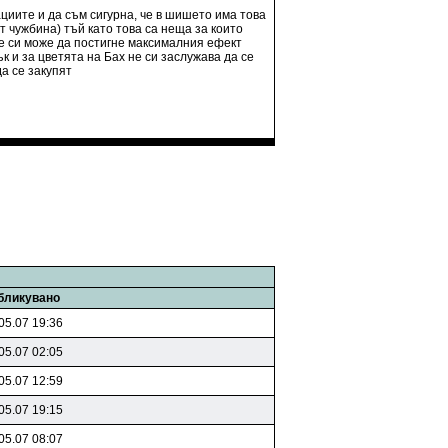
циите и да съм сигурна, че в шишето има това
т чужбина) тъй като това са неща за които
ебе си може да постигне максималния ефект
к и за цветята на Бах не си заслужава да се
да се закупят
бликувано
05.07 19:36
05.07 02:05
05.07 12:59
05.07 19:15
05.07 08:07