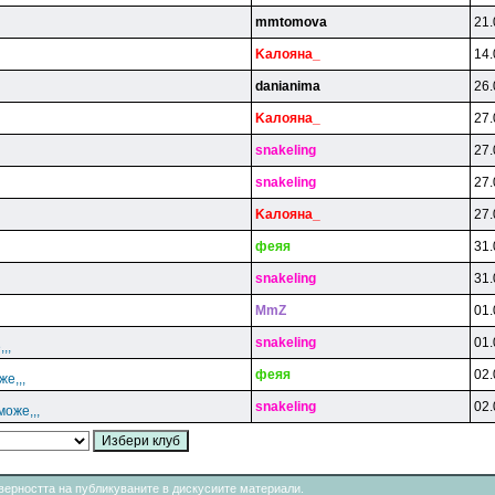
mmtomova
21.
Kaлoянa_
14.
danianima
26.
Kaлoянa_
27.
snakeling
27.
snakeling
27.
Kaлoянa_
27.
фeяя
31.
snakeling
31.
MmZ
01.
snakeling
01.
,,
фeяя
02.
же,,,
snakeling
02.
може,,,
товерността на публикуваните в дискусиите материали.