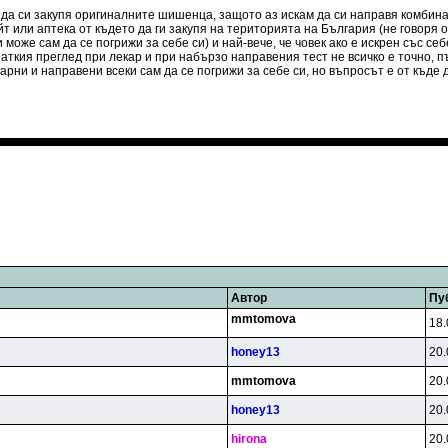
а да си закупя оригиналните шишенца, защото аз искам да си направя комбина
йт или аптека от където да ги закупя на територията на България (не говоря о
 може сам да се погрижи за себе си) и най-вече, че човек ако е искрен със с
аткия преглед при лекар и при набързо направения тест не всичко е точно, пъ
арни и направени всеки сам да се погрижи за себе си, но въпросът е от къде 
Автор
Пу
mmtomova
18.
honey13
20.
mmtomova
20.
honey13
20.
hirona
20.