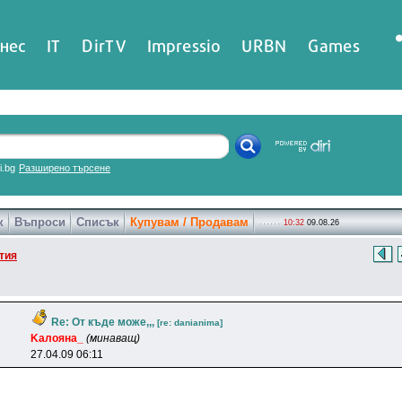
нес
IT
DirTV
Impressio
URBN
Games
ri.bg
Разширено търсене
к
Въпроси
Списък
Купувам / Продавам
10:32
09.08.26
тия
Re: От къде може,,,
[re: danianima]
Kaлoянa_
(минаващ)
27.04.09 06:11