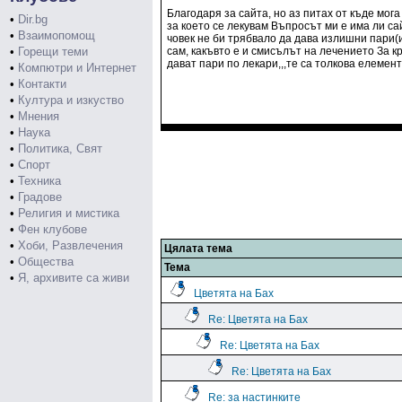
Благодаря за сайта, но аз питах от къде мог
•
Dir.bg
за което се лекувам Въпросът ми е има ли са
•
Взаимопомощ
човек не би трябвало да дава излишни пари(и
•
Горещи теми
сам, какъвто е и смисълът на лечението За кр
дават пари по лекари,,,те са толкова елемент
•
Компютри и Интернет
•
Контакти
•
Култура и изкуство
•
Мнения
•
Наука
•
Политика, Свят
•
Спорт
•
Техника
•
Градове
•
Религия и мистика
•
Фен клубове
•
Хоби, Развлечения
Цялата тема
•
Общества
Тема
•
Я, архивите са живи
Цветята на Бах
Re: Цветята на Бах
Re: Цветята на Бах
Re: Цветята на Бах
Re: за настинките