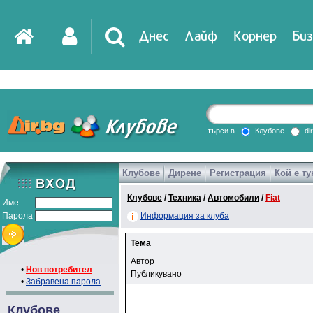
Днес
Лайф
Корнер
Биз
търси в
Клубове
di
Клубове
Дирене
Регистрация
Кой е ту
Клубове
/
Техника
/
Автомобили
/
Fiat
Име
Парола
Информация за клуба
Тема
Автор
•
Нов потребител
Публикувано
•
Забравена парола
Клубове