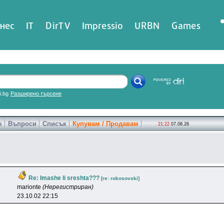
нес
IT
DirTV
Impressio
URBN
Games
ri.bg
Разширено търсене
к
Въпроси
Списък
Купувам / Продавам
21:22
07.08.26
Re: Imashe li sreshta???
[re: rokosovski]
marionte
(Нерегистриран)
23.10.02 22:15