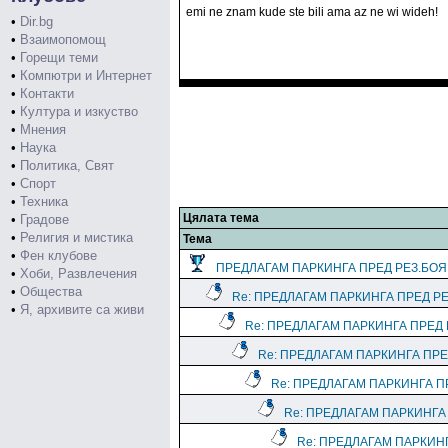
emi ne znam kude ste bili ama az ne wi wideh!
•
Dir.bg
•
Взаимопомощ
•
Горещи теми
•
Компютри и Интернет
•
Контакти
•
Култура и изкуство
•
Мнения
•
Наука
•
Политика, Свят
•
Спорт
•
Техника
Цялата тема
•
Градове
•
Религия и мистика
Тема
•
Фен клубове
ПРЕДЛАГАМ ПАРКИНГА ПРЕД РЕЗ.БО
•
Хоби, Развлечения
•
Общества
Re: ПРЕДЛАГАМ ПАРКИНГА ПРЕД Р
•
Я, архивите са живи
Re: ПРЕДЛАГАМ ПАРКИНГА ПРЕД
Re: ПРЕДЛАГАМ ПАРКИНГА ПРЕ
Re: ПРЕДЛАГАМ ПАРКИНГА П
Re: ПРЕДЛАГАМ ПАРКИНГА
Re: ПРЕДЛАГАМ ПАРКИН