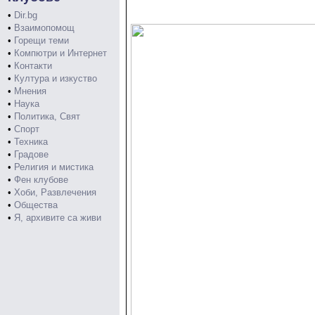
•
Dir.bg
•
Взаимопомощ
•
Горещи теми
•
Компютри и Интернет
•
Контакти
•
Култура и изкуство
•
Мнения
•
Наука
•
Политика, Свят
•
Спорт
•
Техника
•
Градове
•
Религия и мистика
•
Фен клубове
•
Хоби, Развлечения
•
Общества
•
Я, архивите са живи