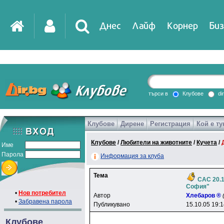
Днес
Лайф
Корнер
Биз
IT
DirTV
Impressio
търси в
Клубове
di
Клубове
Дирене
Регистрация
Кой е ту
Games
Клубове
/
Любители на животните
/
Кучета
/
Име
Парола
Информация за клуба
Тема
CAC 20.1
София"
•
Нов потребител
Автор
Xлeбapoв ®
•
Забравена парола
Публикувано
15.10.05 19:
Клубове