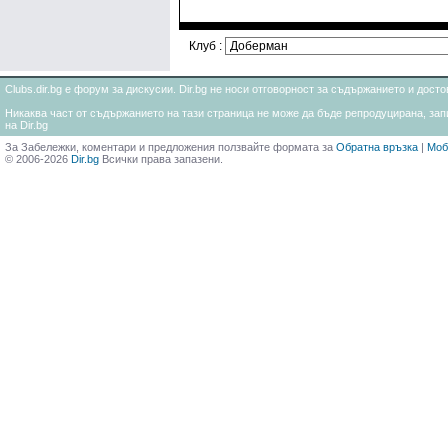
Клуб :
Clubs.dir.bg е форум за дискусии. Dir.bg не носи отговорност за съдържанието и дос
Никаква част от съдържанието на тази страница не може да бъде репродуцирана, запи
на Dir.bg
За Забележки, коментари и предложения ползвайте формата за
Обратна връзка
|
Моб
© 2006-2026
Dir.bg
Всички права запазени.