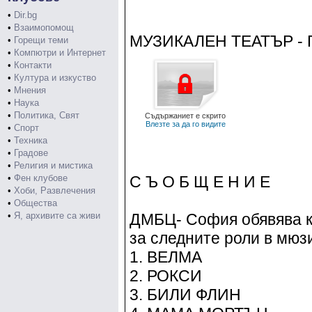
•
Dir.bg
•
Взаимопомощ
МУЗИКАЛЕН ТЕАТЪР - Г
•
Горещи теми
•
Компютри и Интернет
•
Контакти
•
Култура и изкуство
•
Мнения
•
Наука
•
Политика, Свят
Съдържаниет е скрито
Влезте за да го видите
•
Спорт
•
Техника
•
Градове
•
Религия и мистика
•
Фен клубове
С Ъ О Б Щ Е Н И Е
•
Хоби, Развлечения
•
Общества
•
Я, архивите са живи
ДМБЦ- София обявява к
за следните роли в мюз
1. ВЕЛМА
2. РОКСИ
3. БИЛИ ФЛИН