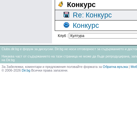
Конкурс
Re: Конкурс
Конкурс
Клуб :
Clubs.dir.bg е форум за дискусии. Dir.bg не носи отговорност за съдържанието и дос
Никаква част от съдържанието на тази страница не може да бъде репродуцирана, запи
на Dir.bg
За Забележки, коментари и предложения ползвайте формата за
Обратна връзка
|
Моб
© 2006-2026
Dir.bg
Всички права запазени.