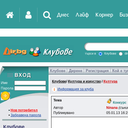
Днес
Лайф
Корнер
Биз
IT
DirTV
Impressio
търси в
Клубове
di
Клубове
Дирене
Регистрация
Кой е ту
Games
Клубове
/
Култура и изкуство
/
Култура
Име
Парола
Информация за клуба
Тема
Конкурс
Автор
Ninana
(съни
•
Нов потребител
Публикувано
05.01.13 16:
•
Забравена парола
Клубове