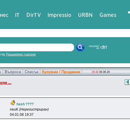
нес
IT
DirTV
Impressio
URBN
Games
ri.bg
Разширено търсене
к
Въпроси
Списък
Купувам / Продавам
15:32
06.08.26
ери ....
hash ????
neuK
(Нерегистриран)
04.01.08 19:37