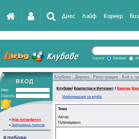
Днес
Лайф
Корнер
Биз
търси в
Клубове
di
Клубове
Дирене
Регистрация
Кой е ту
Клубове
/
Компютри и Интернет
/
Хакери, Крак
Име
Парола
Информация за клуба
Тема
Автор
•
Нов потребител
Публикувано
•
Забравена парола
Клубове