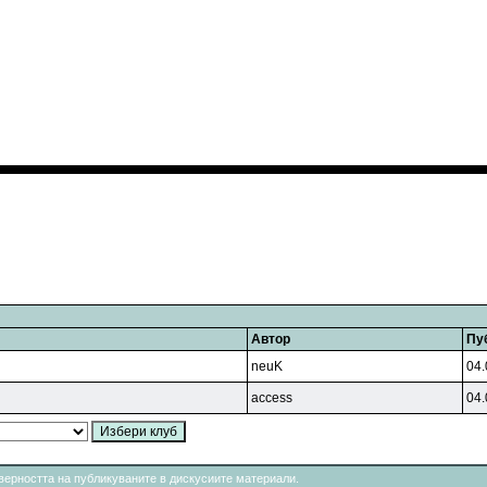
Автор
Пу
neuK
04.
access
04.
товерността на публикуваните в дискусиите материали.