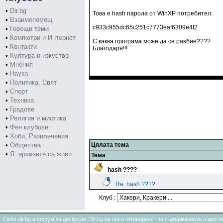
•
Dir.bg
Това е hash парола от WinXP потребител:
•
Взаимопомощ
c933c955dc65c251c7773eaf6309e4f2
•
Горещи теми
•
Компютри и Интернет
С каква програма може да се разбие????
•
Контакти
Благодаря!!!
•
Култура и изкуство
•
Мнения
•
Наука
•
Политика, Свят
•
Спорт
•
Техника
•
Градове
•
Религия и мистика
•
Фен клубове
•
Хоби, Развлечения
•
Общества
Цялата тема
•
Я, архивите са живи
Тема
hash ????
Re: hash ????
Клуб :
Clubs.dir.bg е форум за дискусии. Dir.bg не носи отговорност за съдържанието и дос