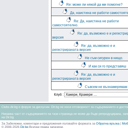
Re: може ли някой да ми помогне?
Да, наистина не работи самостоят
Re: Да, наистина не работи
самостоятелно.
Re: да, възможно е и регистр
версия
Re: да, възможно е и
регистрираната версия
Не съм сигурен в нищо.
И как си го представяш
Re: да, възможно е и
регистрираната версия
Съвсем не възнамерявам
Клуб :
Clubs.dir.bg е форум за дискусии. Dir.bg не носи отговорност за съдържанието и дос
Никаква част от съдържанието на тази страница не може да бъде репродуцирана, запи
на Dir.bg
За Забележки, коментари и предложения ползвайте формата за
Обратна връзка
|
Моб
© 2006-2026
Dir.bg
Всички права запазени.