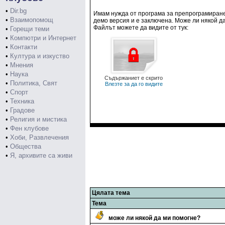
•
Dir.bg
Имам нужда от програма за препрограмиране
•
Взаимопомощ
демо версия и е заключена. Може ли някой д
Файлът можете да видите от тук:
•
Горещи теми
•
Компютри и Интернет
•
Контакти
•
Култура и изкуство
•
Мнения
•
Наука
Съдържаниет е скрито
•
Политика, Свят
Влезте за да го видите
•
Спорт
•
Техника
•
Градове
•
Религия и мистика
•
Фен клубове
•
Хоби, Развлечения
•
Общества
•
Я, архивите са живи
Цялата тема
Тема
може ли някой да ми помогне?