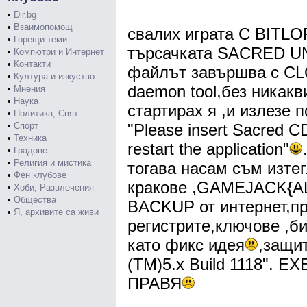
•
Dir.bg
•
Взаимопомощ
свалих играта С BITLO
•
Горещи теми
търсачката SACRED 
•
Компютри и Интернет
•
Контакти
файлът завършва с CL
•
Култура и изкуство
daemon tool,без никакв
•
Мнения
•
Наука
стартирах я ,и излезе 
•
Политика, Свят
•
Спорт
"Please insert Sacred C
•
Техника
restart the application"
•
Градове
•
Религия и мистика
тогава насам съм изтег
•
Фен клубове
кракове ,GAMEJACK{AL
•
Хоби, Развлечения
•
Общества
BACKUP от интернет,п
•
Я, архивите са живи
регистрите,ключове ,би
като фикс идея
,защи
(TM)5.x Build 1118". E
ПРАВЯ