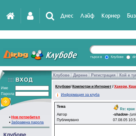
Днес
Лайф
Корнер
Биз
IT
DirTV
Impressio
търси в
Клубове
di
Клубове
Дирене
Регистрация
Кой е ту
Games
Клубове
/
Компютри и Интернет
/
Хакери, Крак
Име
Парола
Информация за клуба
Тема
Re: крак 
Автор
-shadow-
(un
•
Нов потребител
Публикувано
07.08.05 10:
•
Забравена парола
Клубове