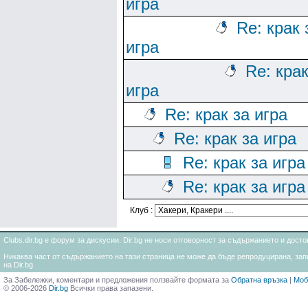
игра
Re: крак 
игра
Re: крак
игра
Re: крак за игра
Re: крак за игра
Re: крак за игра
Re: крак за игра
Клуб :
Clubs.dir.bg е форум за дискусии. Dir.bg не носи отговорност за съдържанието и дос
Никаква част от съдържанието на тази страница не може да бъде репродуцирана, запи
на Dir.bg
За Забележки, коментари и предложения ползвайте формата за
Обратна връзка
|
Моб
© 2006-2026
Dir.bg
Всички права запазени.