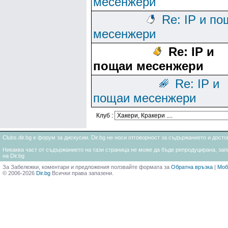
месенжери
Re: IP и п
месенжери
Re: IP и
пощаи месенжери
Re: IP и
пощаи месенжери
Клуб :
Clubs.dir.bg е форум за дискусии. Dir.bg не носи отговорност за съдържанието и дос
Никаква част от съдържанието на тази страница не може да бъде репродуцирана, запи
на Dir.bg
За Забележки, коментари и предложения ползвайте формата за
Обратна връзка
|
Моб
© 2006-2026
Dir.bg
Всички права запазени.