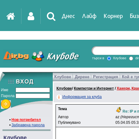
Днес
Лайф
Корнер
Биз
IT
DirTV
Impressio
търси в
Клубове
di
Клубове
Дирене
Регистрация
Кой е ту
Games
Клубове
/
Компютри и Интернет
/
Хакери, Крак
Име
Парола
Информация за клуба
Тема
Re: IP и
Автор
az
(Нерегис
•
Нов потребител
Публикувано
05.04.05 05:
•
Забравена парола
Клубове