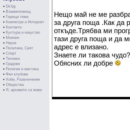
•
Dir.bg
•
Взаимопомощ
Нещо май не ме разбра
•
Горещи теми
за друга поща .Как да 
•
Компютри и Интернет
•
Контакти
откъде.Трябва ми прог
•
Култура и изкуство
тази друга поща и да м
•
Мнения
•
Наука
адрес е влизано.
•
Политика, Свят
•
Спорт
Знаете ли такова чудо
•
Техника
Обясних ли добре
•
Градове
•
Религия и мистика
•
Фен клубове
•
Хоби, Развлечения
•
Общества
•
Я, архивите са живи