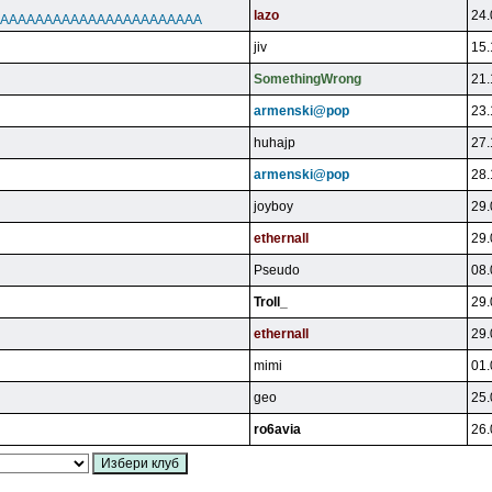
lazo
24.
AAAAAAAAAAAAAAAAAAAAAAA
jiv
15.
SomethingWrong
21.
armenski@pop
23.
huhajp
27.
armenski@pop
28.
joyboy
29.
ethernall
29.
Pseudo
08.
Troll_
29.
ethernall
29.
mimi
01.
geo
25.
ro6avia
26.