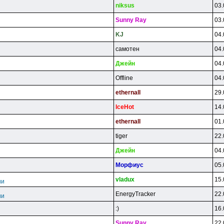
niksus
03.
Sunny Ray
03.
KJ
04.
caмoтeн
04.
Джeйн
04.
Offline
04.
ethernall
29.
lceHot
14.
ethernall
01.
tiger
22.
Джeйн
04.
Mopфиyc
05.
vladux
15.
ии
EnergyTracker
22.
ии
:)
16.
Sunny Ray
22.