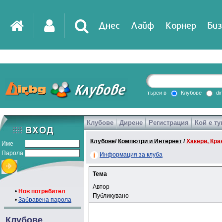
Днес
Лайф
Корнер
Биз
търси в
Клубове
di
Клубове
Дирене
Регистрация
Кой е ту
Клубове
/
Компютри и Интернет
/
Хакери, Крак
Име
Парола
Информация за клуба
Тема
Автор
•
Нов потребител
Публикувано
•
Забравена парола
Клубове