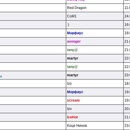
Red Dragon
11.
CoM1
24.
:)
16.
Mopфиyc
19.
avenger
21.
tany@
21.
martyr
22.
tany@
22.
martyr
23.
ми
lzo
18.
Mopфиyc
19.
scream
19.
lzo
20.
lceHot
21.
Koцe Hинoв
23.