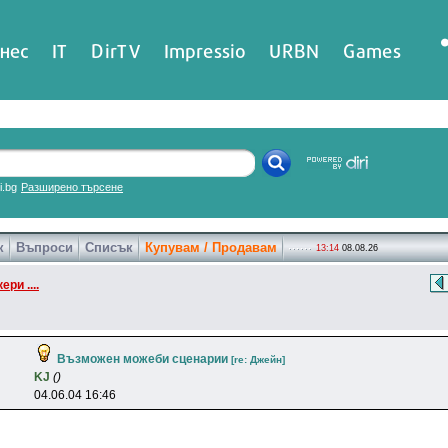
нес
IT
DirTV
Impressio
URBN
Games
ri.bg
Разширено търсене
к
Въпроси
Списък
Купувам / Продавам
13:14
08.08.26
ери ....
Възможен можеби сценарии
[re: Джeйн]
KJ
()
04.06.04 16:46