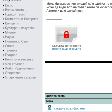
Може би въпросният злодей се е сдобил по н
•
Dir.bg
може да види IPто на този с който си кореспо
•
Взаимопомощ
А може и да е случайност
•
Горещи теми
_________
•
Компютри и Интернет
•
Контакти
•
Култура и изкуство
•
Мнения
•
Наука
•
Политика, Свят
•
Спорт
Съдържаниет е скрито
Влезте за да го видите
•
Техника
•
Градове
•
Религия и мистика
•
Фен клубове
•
Хоби, Развлечения
•
Общества
•
Я, архивите са живи
Цялата тема
Тема
хакване през форуми