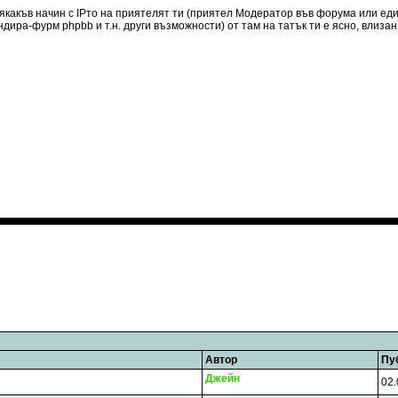
якакъв начин с IPто на приятелят ти (приятел Модератор във форума или еди
ндира-фурм phpbb и т.н. други възможности) от там на татък ти е ясно, влизанк
Автор
Пу
Джeйн
02.