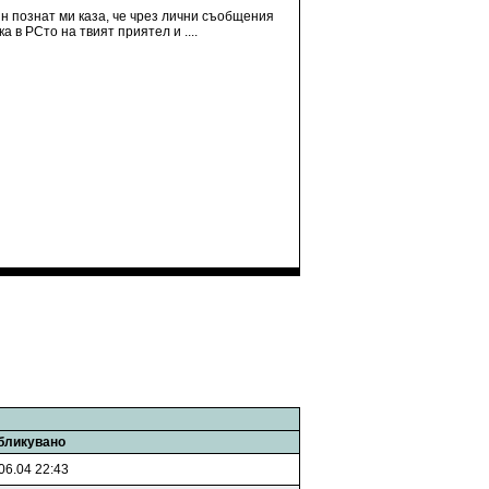
н познат ми каза, че чрез лични съобщения
а в PCто на твият приятел и ....
бликувано
06.04 22:43