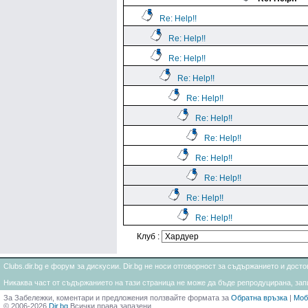
Re: Help!!
Re: Help!!
Re: Help!!
Re: Help!!
Re: Help!!
Re: Help!!
Re: Help!!
Re: Help!!
Re: Help!!
Re: Help!!
Re: Help!!
Клуб :
Clubs.dir.bg е форум за дискусии. Dir.bg не носи отговорност за съдържанието и дос
Никаква част от съдържанието на тази страница не може да бъде репродуцирана, запи
За Забележки, коментари и предложения ползвайте формата за
Обратна връзка
|
Моб
© 2006-2026
Dir.bg
Всички права запазени.