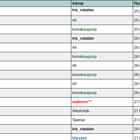
Автор
Пу
iris_rotation
25.
All
25.
kилиkaндзep
25.
iris_rotation
26.
All
26.
kилиkaндзep
26.
All
26.
kилиkaндзep
26.
All
26.
kилиkaндзep
26.
walkman™
27.
Alkoholok
27.
Tawriaz
27.
iris_rotation
28.
Ulysses
17.