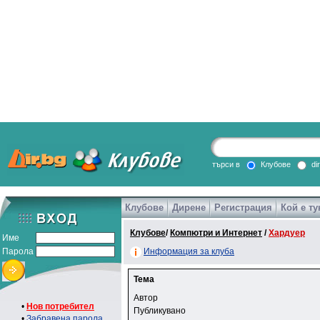
търси в
Клубове
di
Клубове
Дирене
Регистрация
Кой е ту
Клубове
/
Компютри и Интернет
/
Хардуер
Име
Парола
Информация за клуба
Тема
Автор
•
Нов потребител
Публикувано
•
Забравена парола