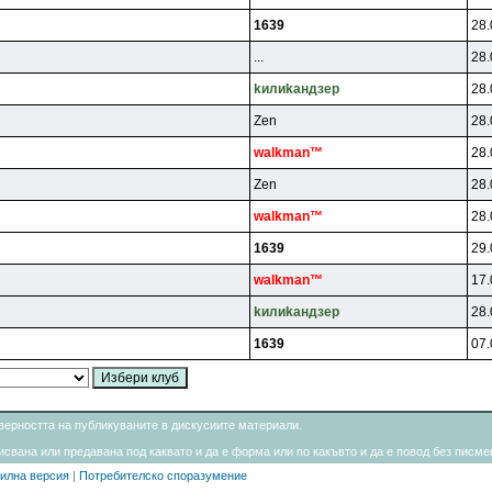
1639
28.
...
28.
kилиkaндзep
28.
Zen
28.
walkman™
28.
Zen
28.
walkman™
28.
1639
29.
walkman™
17.
kилиkaндзep
28.
1639
07.
товерността на публикуваните в дискусиите материали.
свана или предавана под каквато и да е форма или по какъвто и да е повод без писмен
илна версия
|
Потребителско споразумение