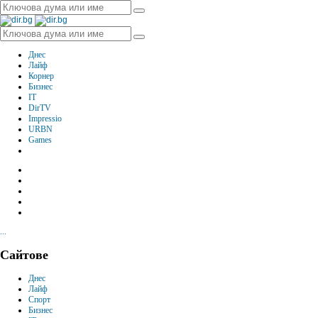
Днес
Лайф
Корнер
Бизнес
IT
DirTV
Impressio
URBN
Games
...
Сайтове
Днес
Лайф
Спорт
Бизнес