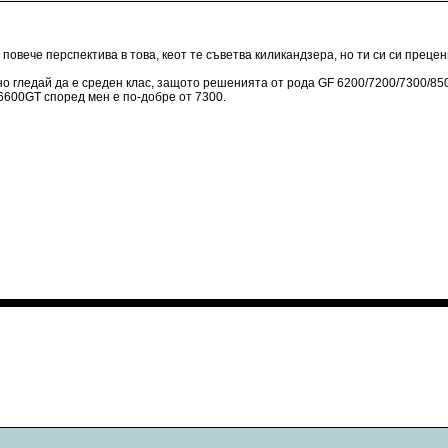
повече перспектива в това, кеот те съветва киликандзера, но ти си си прецен
 но гледай да е среден клас, защото решенията от рода GF 6200/7200/7300/850
 6600GT според мен е по-добре от 7300.