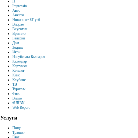
IT
Impressio
Авто
Анкети
Новини от БГ уеб
Вицове
Вкусотии
Времето
Галерия
Дом
Зодиак
Игри
Изгубената България
Календар
Картички
Каталог
Кино
Клубове
ТВ
Туризъм
Фото
Видео
#URBN
Web Report
Услуги
Поща
Транзит
Глог