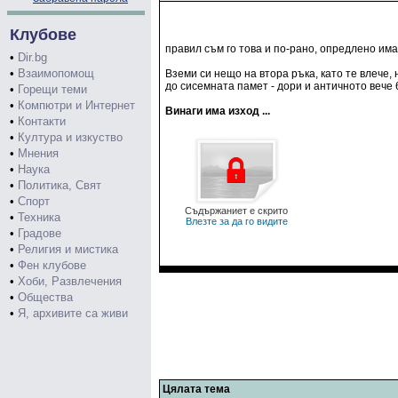
Клубове
правил съм го това и по-рано, опредлено има 
•
Dir.bg
•
Взаимопомощ
Вземи си нещо на втора ръка, като те влече,
до сисемната памет - дори и античното вече
•
Горещи теми
•
Компютри и Интернет
Винаги има изход ...
•
Контакти
•
Култура и изкуство
•
Мнения
•
Наука
•
Политика, Свят
•
Спорт
Съдържаниет е скрито
•
Техника
Влезте за да го видите
•
Градове
•
Религия и мистика
•
Фен клубове
•
Хоби, Развлечения
•
Общества
•
Я, архивите са живи
Цялата тема