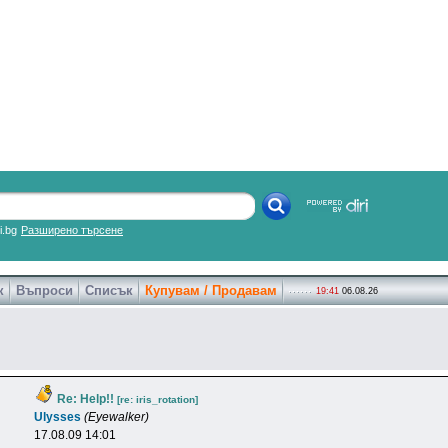
ri.bg
Разширено търсене
к
Въпроси
Списък
Купувам / Продавам
19:41
06.08.26
Re: Help!!
[re: iris_rotation]
Ulysses
(Eyewalker)
17.08.09 14:01