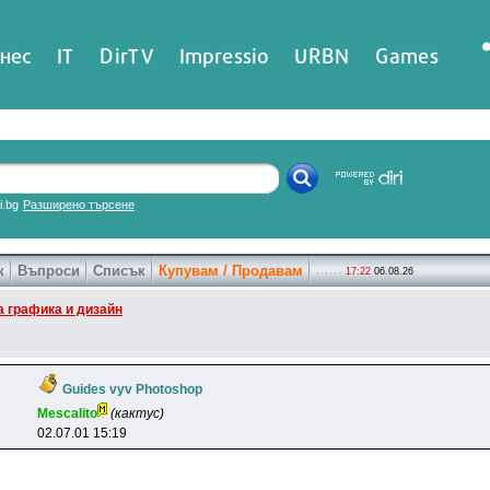
нес
IT
DirTV
Impressio
URBN
Games
ri.bg
Разширено търсене
к
Въпроси
Списък
Купувам / Продавам
17:22
06.08.26
 графика и дизайн
Guides vyv Photoshop
Mescalito
(кактус)
02.07.01 15:19