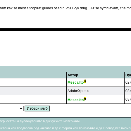
nam kak se mestiat/copirat guides ot edin PSD vyv drug... Az se symniavam, che moj
Автор
Пу
Mescalito
02.
AdobeXpress
03.
03.
Mescalito
товерността на публикуваните в дискусиите материали.
свана или предавана под каквато и да е форма или по какъвто и да е повод без писмен