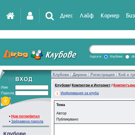
Днес
Лайф
Корнер
Биз
търси в
Клубове
di
Клубове
Дирене
Регистрация
Кой е ту
Клубове
/
Компютри и Интернет
/
Компютърна
Име
Парола
Информация за клуба
Тема
Автор
•
Нов потребител
Публикувано
•
Забравена парола
Клубове