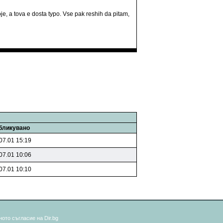
e, a tova e dosta typo. Vse pak reshih da pitam,
бликувано
07.01 15:19
07.01 10:06
07.01 10:10
ото съгласие на Dir.bg