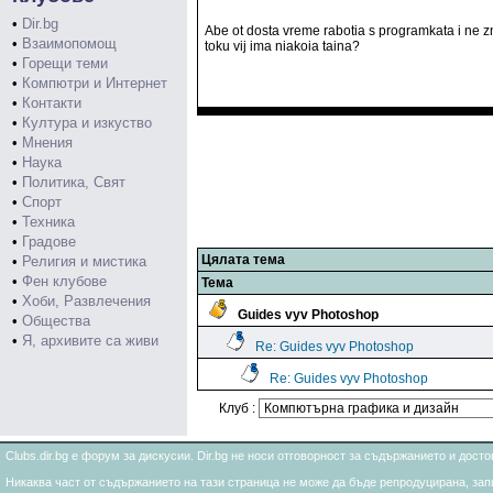
•
Dir.bg
Abe ot dosta vreme rabotia s programkata i ne z
•
Взаимопомощ
toku vij ima niakoia taina?
•
Горещи теми
•
Компютри и Интернет
•
Контакти
•
Култура и изкуство
•
Мнения
•
Наука
•
Политика, Свят
•
Спорт
•
Техника
•
Градове
Цялата тема
•
Религия и мистика
•
Фен клубове
Тема
•
Хоби, Развлечения
Guides vyv Photoshop
•
Общества
•
Я, архивите са живи
Re: Guides vyv Photoshop
Re: Guides vyv Photoshop
Клуб :
Clubs.dir.bg е форум за дискусии. Dir.bg не носи отговорност за съдържанието и дос
Никаква част от съдържанието на тази страница не може да бъде репродуцирана, запи