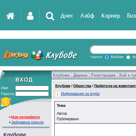
Днес
Лайф
Корнер
Биз
търси в
Клубове
di
Клубове
Дирене
Регистрация
Кой е ту
Клубове
/
Общества
/
Любители на животнит
Име
Парола
Информация за клуба
Тема
Автор
•
Нов потребител
Публикувано
•
Забравена парола
Клубове