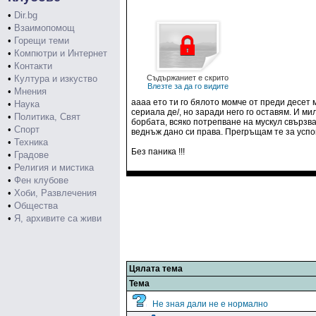
•
Dir.bg
•
Взаимопомощ
•
Горещи теми
•
Компютри и Интернет
•
Контакти
•
Култура и изкуство
Съдържаниет е скрито
Влезте за да го видите
•
Мнения
аааа ето ти го бялото момче от преди десет 
•
Наука
сериала де/, но заради него го оставям. И м
•
Политика, Свят
борбата, всяко потрепване на мускул свързвам
•
Спорт
веднъж дано си права. Прегръщам те за успо
•
Техника
Без паника !!!
•
Градове
•
Религия и мистика
•
Фен клубове
•
Хоби, Развлечения
•
Общества
•
Я, архивите са живи
Цялата тема
Тема
Не зная дали не е нормално