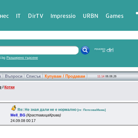
нес
IT
DirTV
Impressio
URBN
Games
ri.bg
Разширено търсене
к
Въпроси
Списък
Купувам / Продавам
11:14
06.08.26
е
/
Котки
Re: Не зная дали не е нормално
[re: ПeпcoвaMaмa]
Mell_BG
(КраставицаКрива)
24.09.08 00:17