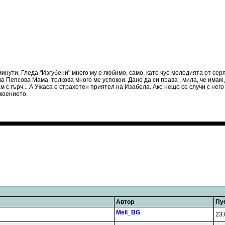
минути. Гледа "Изгубени" много му е любимо, само, като чуе мелодията от серя
ила Пепсова Мама, толкова много ме успокои. Дано да си права , мила, че имам
 с гърч... А Ужаса е страхотен приятел на Изабела. Ако нещо се случи с него
коението.
Автор
Пу
Mell_BG
23.