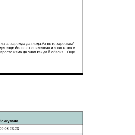
ла се зарежда да гледа.Аз не го харесвам/
 детенце болно от епилепсия и зная каква е
 просто няма да зная как да й обясня... Още
бликувано
09.08 23:23