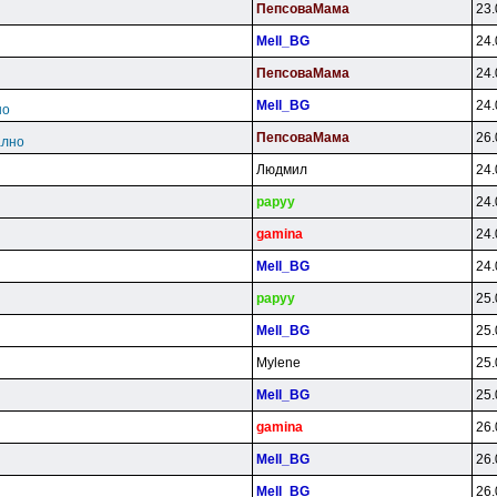
ПeпcoвaMaмa
23.
Mell_BG
24.
ПeпcoвaMaмa
24.
Mell_BG
24.
но
ПeпcoвaMaмa
26.
ално
Людмил
24.
papyy
24.
gamina
24.
Mell_BG
24.
papyy
25.
Mell_BG
25.
Mylene
25.
Mell_BG
25.
gamina
26.
Mell_BG
26.
Mell_BG
26.