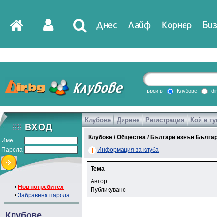
Днес
Лайф
Корнер
Биз
търси в
Клубове
di
Клубове
Дирене
Регистрация
Кой е ту
Клубове
/
Общества
/
Българи извън Бълга
Име
Парола
Информация за клуба
Тема
Автор
•
Нов потребител
Публикувано
•
Забравена парола
Клубове