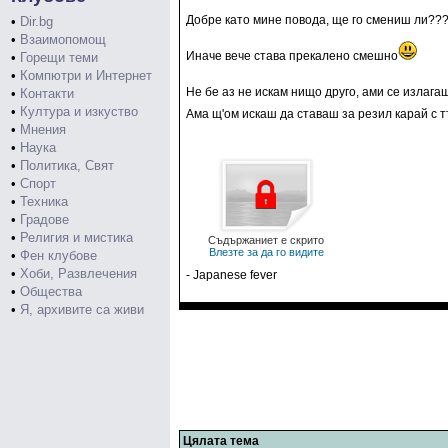
Добре като мине повода, ще го смениш ли??
•
Dir.bg
•
Взаимопомощ
Иначе вече става прекалено смешно
•
Горещи теми
•
Компютри и Интернет
Не бе аз не искам нищо друго, ами се излагаш
•
Контакти
•
Култура и изкуство
Ама щ'ом искаш да ставаш за резил карай с т
•
Мнения
•
Наука
•
Политика, Свят
•
Спорт
•
Техника
•
Градове
•
Религия и мистика
Съдържаниет е скрито
Влезте за да го видите
•
Фен клубове
•
Хоби, Развлечения
- Japanese fever
•
Общества
•
Я, архивите са живи
Цялата тема