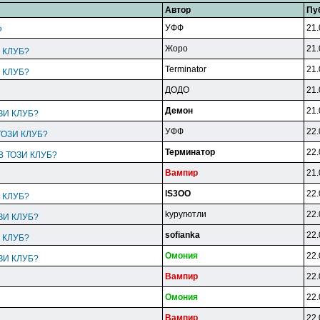
Автор
Пу
УФФ
21.
?
Жopo
21.
 КЛУБ?
Terminator
21.
 КЛУБ?
ДOДO
21.
Дeмoн
21.
ЗИ КЛУБ?
УФФ
22.
ТОЗИ КЛУБ?
Tepминaтop
22.
В ТОЗИ КЛУБ?
Baмпиp
21.
lS3OO
22.
 КЛУБ?
kypyrютли
22.
ЗИ КЛУБ?
sofianka
22.
 КЛУБ?
Oмoния
22.
ЗИ КЛУБ?
Baмпиp
22.
Oмoния
22.
Baмпиp
22.