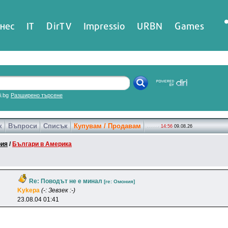
нес
IT
DirTV
Impressio
URBN
Games
ri.bg
Разширено търсене
к
Въпроси
Списък
Купувам / Продавам
14:56
09.08.26
рия
/
Българи в Америка
Re: Поводът не е минал
[re: Oмoния]
Kykepa
(-: Зевзек :-)
23.08.04 01:41