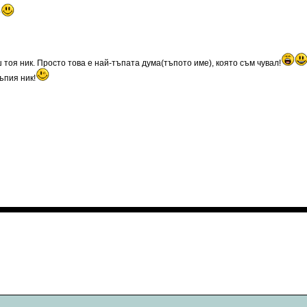
?
 тоя ник. Просто това е най-тъпата дума(тъпото име), която съм чувал!
ъпия ник!