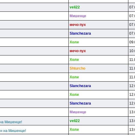
veli22
07.
Mишeнцe
07.
мeчo пyx
07.
Slanchezara
07.
Xoли
09.
мeчo пyx
10.
Xoли
11.
Shturcho
11.
Xoли
11.
Slanchezara
12.
Xoли
12.
Slanchezara
12.
Mишeнцe
13.
veli22
13.
 на Мишенце!
Xoли
13.
ен на Мишенце!