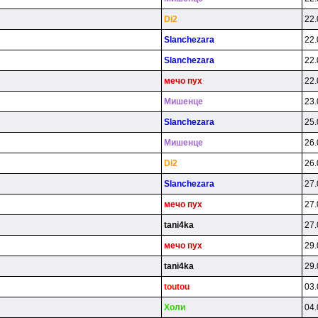
Di2
22.
Slanchezara
22.
Slanchezara
22.
мeчo пyx
22.
Mишeнцe
23.
Slanchezara
25.
Mишeнцe
26.
Di2
26.
Slanchezara
27.
мeчo пyx
27.
tani4ka
27.
мeчo пyx
29.
tani4ka
29.
toutou
03.
Xoли
04.