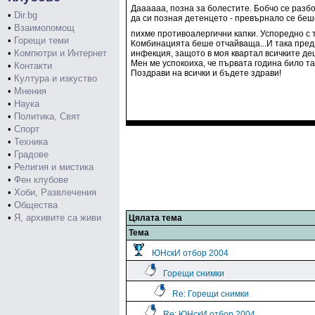
Даааааа, позна за болестите. Бобчо се разбо
•
Dir.bg
да си позная детенцето - превърнало се беше
•
Взаимопомощ
пихме противоалергични капки. Успоредно с 
•
Горещи теми
Комбинацията беше отчайваща...И така предиш
•
Компютри и Интернет
инфекция, защото в моя квартал всичките дец
Мен ме успокоиха, че първата година било та
•
Контакти
Поздрави на всички и бъдете здрави!
•
Култура и изкуство
•
Мнения
•
Наука
•
Политика, Свят
•
Спорт
•
Техника
•
Градове
•
Религия и мистика
•
Фен клубове
•
Хоби, Развлечения
•
Общества
•
Я, архивите са живи
Цялата тема
Тема
ЮНскИ отбор 2004
Горещи снимки
Re: Горещи снимки
Re: ЮНскИ отбор 2004