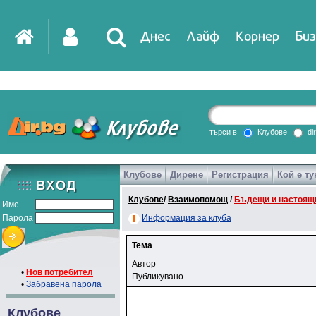
Днес
Лайф
Корнер
Биз
търси в
Клубове
di
Клубове
Дирене
Регистрация
Кой е ту
Клубове
/
Взаимопомощ
/
Бъдещи и настоящ
Име
Парола
Информация за клуба
Тема
Автор
•
Нов потребител
Публикувано
•
Забравена парола
Клубове