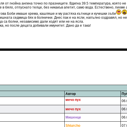
ля от гнойна ангина точно по празниците. Вдигна 39.5 температура, която не
 в бяло, отпуснато телце, без никакъв апетит, само вода. Естествено, пихме 
това Боби имаше хрема, кашляше и му растяха кътници и кучешки зъби
ната седмица бях в болнични. Днес пак е на ясли, напълно оздравял, но не з
а са болни, независимо дали ходят или не на ясла.
ка, но после децата добивали имунитет. Дано да е така!
Автор
Пу
мeчo пyx
06.
мeчo пyx
06.
Mишeнцe
06.
Shturcho
07.