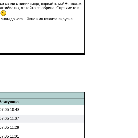
 се свали с ниииииищо, вярвайте ми! Не можех
антибиотик, от който се обрина. Спряхме го и
нам до кога....Явно има някаква вирусна
бликувано
07.05 10:48
07.05 11:07
07.05 11:29
07.05 11:01