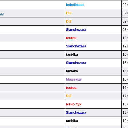
bobolinaaa
02.
Di2
02.
aa!
Di2
02.
Slanchezara
03.
toutou
10.
Slanchezara
12.
tani4ka
15.
Slanchezara
15.
tani4ka
16.
Mишeнцe
16.
toutou
16.
Di2
17.
мeчo пyx
18.
Slanchezara
19.
tani4ka
19.