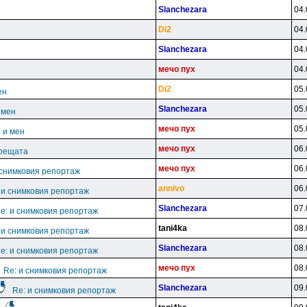
Slanchezara
04.
Di2
04.
Slanchezara
04.
мeчo пyx
04.
Di2
05.
ен
Slanchezara
05.
 мен
мeчo пyx
05.
 и мен
мeчo пyx
06.
срещата
мeчo пyx
06.
 снимковия репортаж
annivo
06.
 и снимковия репортаж
Slanchezara
07.
e: и снимковия репортаж
tani4ka
08.
 и снимковия репортаж
Slanchezara
08.
e: и снимковия репортаж
мeчo пyx
08.
Re: и снимковия репортаж
Slanchezara
09.
Re: и снимковия репортаж