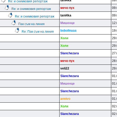
tani4ka
09.
Re: и снимковия репортаж
мeчo пyx
09.
Re: и снимковия репортаж
tani4ka
09.
Re: и снимковия репортаж
Mишeнцe
12.
Пак съм на линия
bobolinaaa
19.
Re: Пак съм на линия
Xoли
29.
Xoли
29.
Slanchezara
27.
мeчo пyx
28.
veli22
29.
Slanchezara
01.
Mишeнцe
01.
Slanchezara
01.
annivo
01.
Xoли
02.
Slanchezara
02.