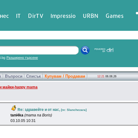
нес
IT
DirTV
Impressio
URBN
Games
ri.bg
Разширено търсене
к
Въпроси
Списък
Купувам / Продавам
12:21
06.08.26
и майки-happy mama
Re: здравейте и от нас,
[re: Slanchezara]
tani4ka
(mama na Boris)
03.10.05 10:31