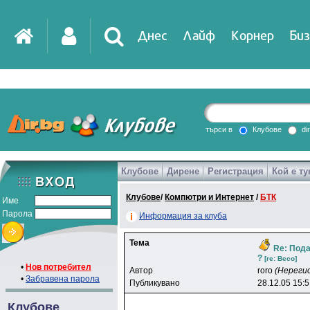
Днес
Лайф
Корнер
Биз
IT
DirTV
Impressio
търси в
Клубове
di
Клубове
Дирене
Регистрация
Кой е ту
Games
Клубове
/
Компютри и Интернет
/
БТК
Име
Парола
Информация за клуба
Тема
Re: Пода
?
[re: Beco]
•
Нов потребител
Автор
roro
(Нереги
•
Забравена парола
Публикувано
28.12.05 15:
Клубове