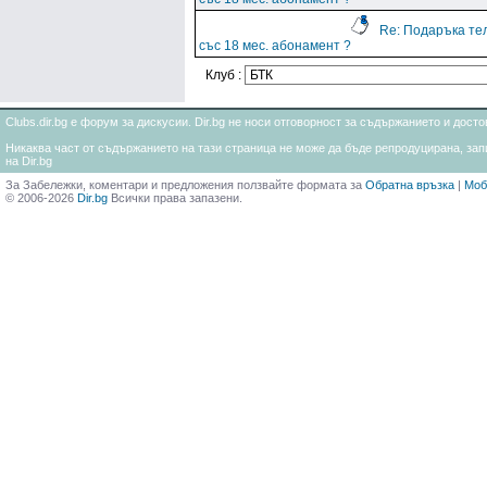
Re: Подаръка т
със 18 мес. абонамент ?
Клуб :
Clubs.dir.bg е форум за дискусии. Dir.bg не носи отговорност за съдържанието и дос
Никаква част от съдържанието на тази страница не може да бъде репродуцирана, запи
на Dir.bg
За Забележки, коментари и предложения ползвайте формата за
Обратна връзка
|
Моб
© 2006-2026
Dir.bg
Всички права запазени.