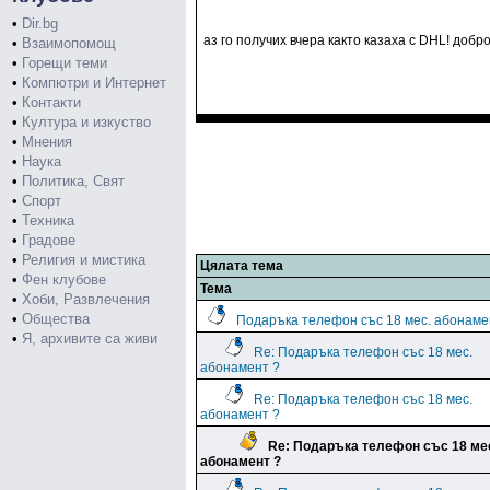
•
Dir.bg
аз го получих вчера както казаха с DHL! доб
•
Взаимопомощ
•
Горещи теми
•
Компютри и Интернет
•
Контакти
•
Култура и изкуство
•
Мнения
•
Наука
•
Политика, Свят
•
Спорт
•
Техника
•
Градове
•
Религия и мистика
Цялата тема
•
Фен клубове
Тема
•
Хоби, Развлечения
•
Общества
Подаръка телефон със 18 мес. абонаме
•
Я, архивите са живи
Re: Подаръка телефон със 18 мес.
абонамент ?
Re: Подаръка телефон със 18 мес.
абонамент ?
Re: Подаръка телефон със 18 ме
абонамент ?