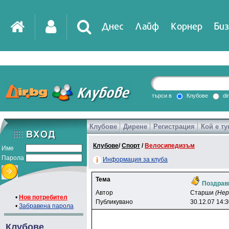
Днес
Лайф
Корнер
Биз
IT
DirTV
Impressio
търси в
Клубове
di
Клубове
Дирене
Регистрация
Кой е ту
Games
Клубове
/
Спорт
/
Велосипедизъм
Име
Парола
Информация за клуба
Тема
Поздрави
Автор
Cтapши
(Не
•
Нов потребител
Публикувано
30.12.07 14:
•
Забравена парола
Клубове