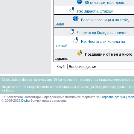
85 кила съм, горе-доле.
Re: Здрасти, Старши!
Весели празници и на тебе,
баце!
Честита ви Коледа на всички!
Re: Честита ви Коледа на
всички!
Поздрави и от мен и много
здраве.
Клуб :
Clubs.dir.bg е форум за дискусии. Dir.bg не носи отговорност за съдържанието и дос
Никаква част от съдържанието на тази страница не може да бъде репродуцирана, запи
на Dir.bg
За Забележки, коментари и предложения ползвайте формата за
Обратна връзка
|
Моб
© 2006-2026
Dir.bg
Всички права запазени.