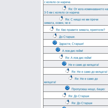
с колело се нарича
Re: От кога изминаването н
3-5 км с колело се нарича
Re: С нищо не ми пречи
зимата, освен, че е:
Re: Кво правите зимата, приятели?
До Старши.
Здрасти, Старши!
А лов дис гейм!
Re: А лов дис гейм!
Не е само до килцата!
Re: Не е само до килцата!
Re: Не е само до
килцата!
Пропускаш нещо, бацко:
Re: До Старши
Re: До Старши