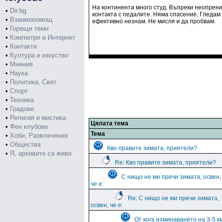
На континента много студ. Въпреки неопрени
•
Dir.bg
контакта с педалите. Няма спасение. Гледам 
•
Взаимопомощ
ефективно незнам. Не мисля и да пробвам.
•
Горещи теми
•
Компютри и Интернет
•
Контакти
•
Култура и изкуство
•
Мнения
•
Наука
•
Политика, Свят
•
Спорт
•
Техника
•
Градове
•
Религия и мистика
Цялата тема
•
Фен клубове
Тема
•
Хоби, Развлечения
•
Общества
Кво правите зимата, приятели?
•
Я, архивите са живи
Re: Кво правите зимата, приятели?
С нищо не ми пречи зимата, освен,
че е:
Re: С нищо не ми пречи зимата,
освен, че е:
От кога изминаването на 3-5 к