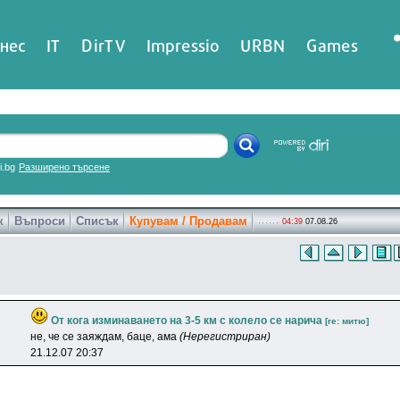
нес
IT
DirTV
Impressio
URBN
Games
ri.bg
Разширено търсене
к
Въпроси
Списък
Купувам / Продавам
04:39
07.08.26
От кога изминаването на 3-5 км с колело се нарича
[re: митю]
нe, чe ce зaяждaм, бaцe, aмa
(Нерегистриран)
21.12.07 20:37