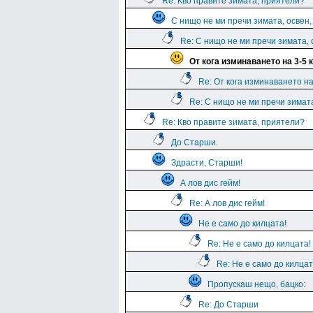
Re: Кво правите зимата, приятели?
С нищо не ми пречи зимата, освен, 
Re: С нищо не ми пречи зимата, о
От кога изминаването на 3-5 
Re: От кога изминаването на
Re: С нищо не ми пречи зимата,
Re: Кво правите зимата, приятели?
До Старши.
Здрасти, Старши!
А лов дис гейм!
Re: А лов дис гейм!
Не е само до килцата!
Re: Не е само до килцата!
Re: Не е само до килцат
Пропускаш нещо, бацко:
Re: До Старши