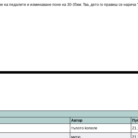
не на педалите и изминаване поне на 30-35км. Тва, дето го правиш се нарича 
Автор
Пу
тъпoтo koпeлe
21.
митю
21.