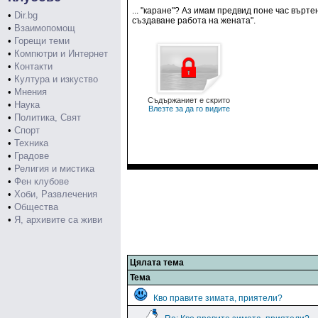
... "каране"? Аз имам предвид поне час върте
•
Dir.bg
създаване работа на жената".
•
Взаимопомощ
•
Горещи теми
•
Компютри и Интернет
•
Контакти
•
Култура и изкуство
•
Мнения
Съдържаниет е скрито
•
Наука
Влезте за да го видите
•
Политика, Свят
•
Спорт
•
Техника
•
Градове
•
Религия и мистика
•
Фен клубове
•
Хоби, Развлечения
•
Общества
•
Я, архивите са живи
Цялата тема
Тема
Кво правите зимата, приятели?