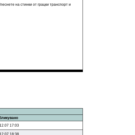
"песнете на стинки от грацки транспорт и
бликувано
12.07 17:03
12.07 18:38