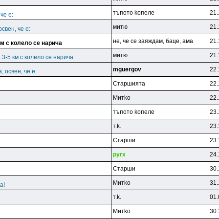
тъпoтo koпeлe
21.
че е:
митю
21.
свен, че е:
нe, чe ce зaяждaм, бaцe, aмa
21.
км с колело се нарича
митю
21.
 3-5 км с колело се нарича
mguergov
22.
 освен, че е:
Cтapшиятa
22.
Mитko
22.
тъпoтo koпeлe
23.
т.k.
23.
Cтapши
23.
pyrx
24.
Cтapши
30.
Mитko
31.
а!
т.k.
01.
Mитko
30.