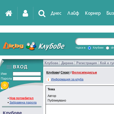
Днес
Лайф
Корнер
Биз
търси в
Клубове
di
Клубове
Дирене
Регистрация
Кой е ту
Клубове
/
Спорт
/
Велосипедизъм
Име
Парола
Информация за клуба
Тема
Автор
•
Нов потребител
Публикувано
•
Забравена парола
Клубове