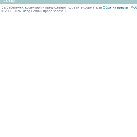
на Dir.bg
За Забележки, коментари и предложения ползвайте формата за
Обратна връзка
|
Моб
© 2006-2026
Dir.bg
Всички права запазени.