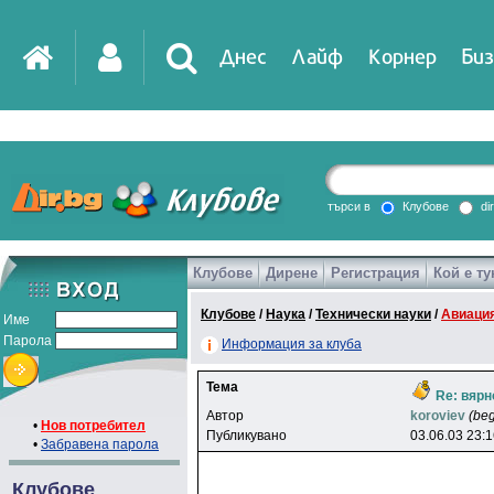
Днес
Лайф
Корнер
Биз
IT
DirTV
Impressio
търси в
Клубове
di
Клубове
Дирене
Регистрация
Кой е ту
Games
Клубове
/
Наука
/
Технически науки
/
Авиаци
Име
Парола
Информация за клуба
Тема
Re: вярно
Автор
koroviev
(be
•
Нов потребител
Публикувано
03.06.03 23:
•
Забравена парола
Клубове