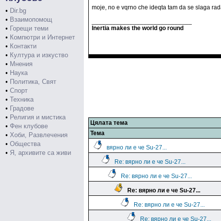
moje, no e vqrno che ideqta tam da se slaga rad
•
Dir.bg
•
Взаимопомощ
_____________________________
•
Горещи теми
Inertia makes the world go round
•
Компютри и Интернет
•
Контакти
•
Култура и изкуство
•
Мнения
•
Наука
•
Политика, Свят
•
Спорт
•
Техника
•
Градове
•
Религия и мистика
Цялата тема
•
Фен клубове
Тема
•
Хоби, Развлечения
•
Общества
вярно ли е че Su-27...
•
Я, архивите са живи
Re: вярно ли е че Su-27...
Re: вярно ли е че Su-27...
Re: вярно ли е че Su-27...
Re: вярно ли е че Su-27...
Re: вярно ли е че Su-27...