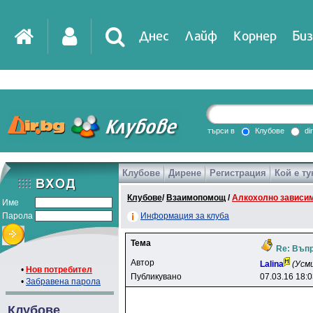
Днес
Лайф
Корнер
Биз
IT
DirTV
Impressio
търси в
Клубове
di
Клубове
Дирене
Регистрация
Кой е ту
Games
Клубове
/
Взаимопомощ
/
Алкохолно зависи
Име
Парола
Информация за клуба
Тема
Re: Въп
Автор
Lalina
(Усм
•
Нов потребител
Публикувано
07.03.16 18:
•
Забравена парола
Клубове