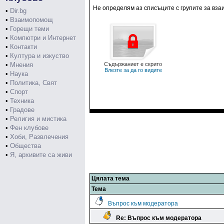
Не определям аз списъците с групите за взаи
•
Dir.bg
•
Взаимопомощ
•
Горещи теми
•
Компютри и Интернет
•
Контакти
•
Култура и изкуство
•
Мнения
Съдържаниет е скрито
Влезте за да го видите
•
Наука
•
Политика, Свят
•
Спорт
•
Техника
•
Градове
•
Религия и мистика
•
Фен клубове
•
Хоби, Развлечения
•
Общества
•
Я, архивите са живи
Цялата тема
Тема
Въпрос към модератора
Re: Въпрос към модератора