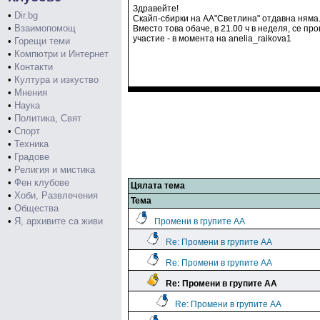
Здравейте!
•
Dir.bg
Скайп-сбирки на АА"Светлина" отдавна няма
•
Взаимопомощ
Вместо това обаче, в 21.00 ч в неделя, се п
участие - в момента на anelia_raikova1
•
Горещи теми
•
Компютри и Интернет
•
Контакти
•
Култура и изкуство
•
Мнения
•
Наука
•
Политика, Свят
•
Спорт
•
Техника
•
Градове
•
Религия и мистика
•
Фен клубове
Цялата тема
•
Хоби, Развлечения
Тема
•
Общества
•
Я, архивите са живи
Промени в групите АА
Re: Промени в групите АА
Re: Промени в групите АА
Re: Промени в групите АА
Re: Промени в групите АА