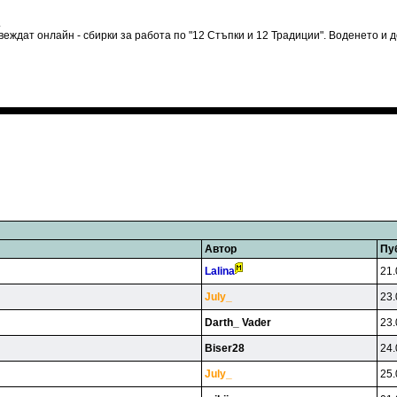
.
ровеждат онлайн - сбирки за работа по "12 Стъпки и 12 Традиции". Воденето и
Автор
Пу
Lalina
21.
July_
23.
Darth_ Vader
23.
Biser28
24.
July_
25.