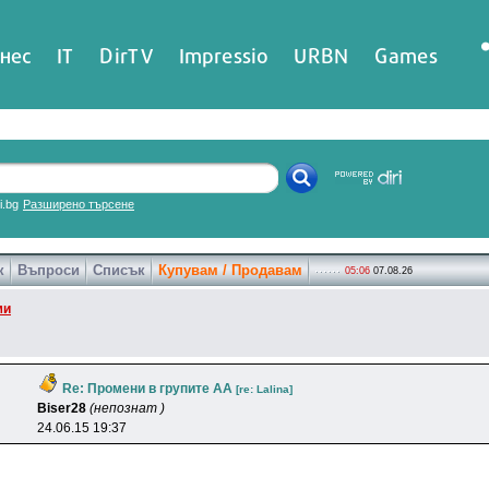
нес
IT
DirTV
Impressio
URBN
Games
ri.bg
Разширено търсене
к
Въпроси
Списък
Купувам / Продавам
05:06
07.08.26
ми
Re: Промени в групите АА
[re: Lalina]
Biser28
(непознат )
24.06.15 19:37