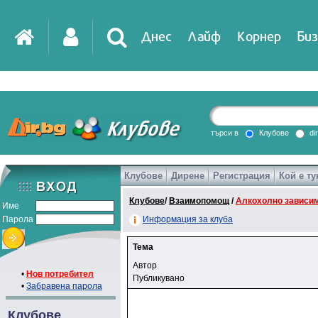
Днес
Лайф
Корнер
Биз
търси в
Клубове
di
Клубове
Дирене
Регистрация
Кой е ту
Клубове
/
Взаимопомощ
/
Алкохолно зависи
Име
Парола
Информация за клуба
Тема
Автор
•
Нов потребител
Публикувано
•
Забравена парола
Клубове