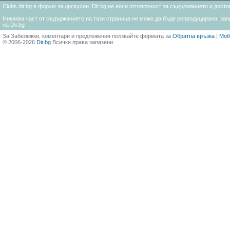
Clubs.dir.bg е форум за дискусии. Dir.bg не носи отговорност за съдържанието и дос
Никаква част от съдържанието на тази страница не може да бъде репродуцирана, запи
на Dir.bg
За Забележки, коментари и предложения ползвайте формата за
Обратна връзка
|
Моб
© 2006-2026
Dir.bg
Всички права запазени.