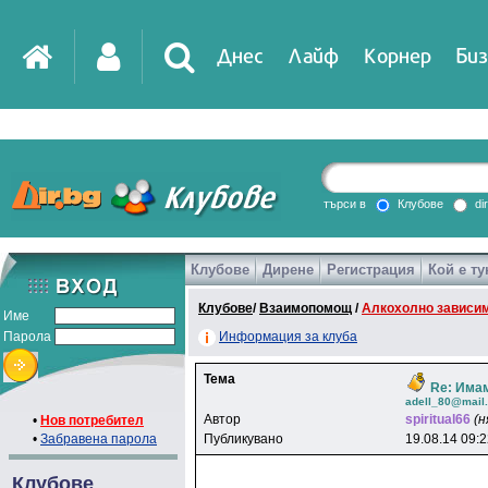
Днес
Лайф
Корнер
Биз
IT
DirTV
Impressio
търси в
Клубове
di
Клубове
Дирене
Регистрация
Кой е ту
Games
Клубове
/
Взаимопомощ
/
Алкохолно зависи
Име
Парола
Информация за клуба
Тема
Re: Има
adell_80@mail.
Автор
spiritual66
(н
•
Нов потребител
•
Забравена парола
Публикувано
19.08.14 09:
Клубове