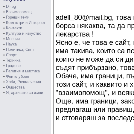
•
Dir.bg
•
Взаимопомощ
adell_80@mail.bg, това
•
Горещи теми
•
Компютри и Интернет
борса някаква, та да п
•
Контакти
лекарства !
•
Култура и изкуство
•
Мнения
Ясно е, че това е сайт,
•
Наука
има такива, които са п
•
Политика, Свят
•
Спорт
които не може да си ди
•
Техника
•
Градове
съдят прибързано, това
•
Религия и мистика
Обаче, има граници, пъ
•
Фен клубове
•
Хоби, Развлечения
този сайт, и каквито и 
•
Общества
"взаимопомощ", и всяко
•
Я, архивите са живи
Още, има граници, зако
предлагаш или правиш,
и отговаряш за последс