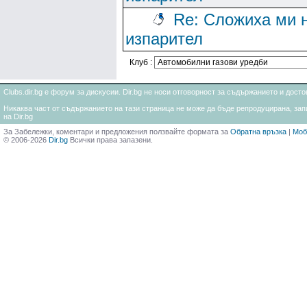
Re: Сложиха ми 
изпарител
Клуб :
Clubs.dir.bg е форум за дискусии. Dir.bg не носи отговорност за съдържанието и дос
Никаква част от съдържанието на тази страница не може да бъде репродуцирана, запи
на Dir.bg
За Забележки, коментари и предложения ползвайте формата за
Обратна връзка
|
Моб
© 2006-2026
Dir.bg
Всички права запазени.