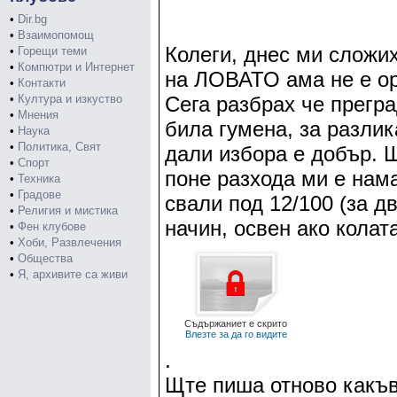
•
Dir.bg
•
Взаимопомощ
Колеги, днес ми сложих
•
Горещи теми
•
Компютри и Интернет
на ЛОВАТО ама не е ор
•
Контакти
•
Култура и изкуство
Сега разбрах че прегр
•
Мнения
била гумена, за разлик
•
Наука
•
Политика, Свят
дали избора е добър. Щ
•
Спорт
поне разхода ми е нам
•
Техника
•
Градове
свали под 12/100 (за дв
•
Религия и мистика
начин, освен ако колат
•
Фен клубове
•
Хоби, Развлечения
•
Общества
•
Я, архивите са живи
Съдържаниет е скрито
Влезте за да го видите
.
Щте пиша отново какъв