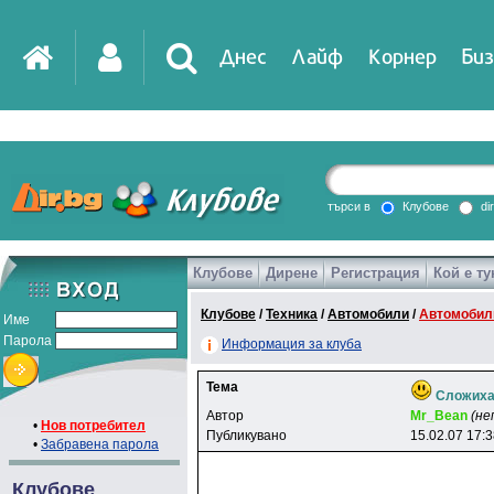
Днес
Лайф
Корнер
Биз
IT
DirTV
Impressio
търси в
Клубове
di
Клубове
Дирене
Регистрация
Кой е ту
Games
Клубове
/
Техника
/
Автомобили
/
Автомобилн
Име
Парола
Информация за клуба
Тема
Сложиха
Автор
Mr_Bean
(не
•
Нов потребител
Публикувано
15.02.07 17:
•
Забравена парола
Клубове